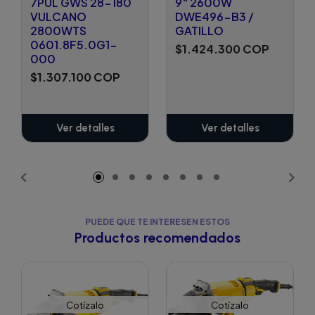
7PUL GWS 28-180
9" 2600W
VULCANO
DWE496-B3 /
2800WTS
GATILLO
0601.8F5.0G1-
$1.424.300 COP
000
$1.307.100 COP
Ver detalles
Ver detalles
PUEDE QUE TE INTERESEN ESTOS
Productos recomendados
Cotízalo
Cotízalo