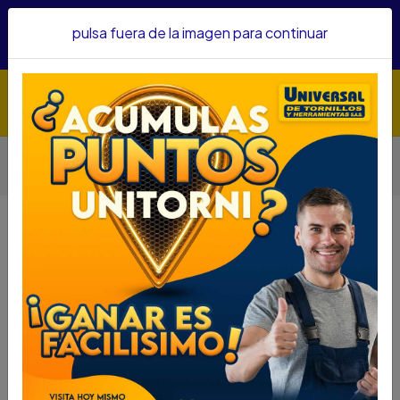
Hacemos envíos a todo el país, somos su proveedor de
pulsa fuera de la imagen para continuar
confianza&nbsp;Recibe un KIT PARRILLERO por compras
superiores a $1'000.000 mcte
Inicio
Herramientas
Herramienta Eléctrica
Pulidoras
PULIDORA DEWALT 6500RPM 2400W 9" DWE4559-B3 /
GATILLO
PULIDORA DEWALT 6500RPM
2400W 9" DWE4559-B3 / GATILLO
DESCRIPCIÓN
PULIDORA INDUSTRIAL 9 PULG DEWALT DWE4559-
B3
SKU...70690070
DESCRIPCIÓN..