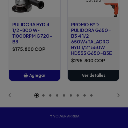
PULIDORA BYD 4
PROMO BYD
1/2 -800 W-
PULIDORA G650-
11000RPM G720-
B3 4 1/2
B3
650W+TALADRO
BYD 1/2" 550W
$175.800 COP
HD555 G650-B3E
$295.800 COP
Agregar
Ver detalles
Añadido
VOLVER ARRIBA