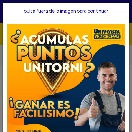
Hacemos envíos a todo el país, somos su proveedor de
pulsa fuera de la imagen para continuar
confianza&nbsp;Recibe un KIT PARRILLERO por compras
superiores a $1'000.000 mcte
Inicio
Herramientas
Herramienta Eléctrica
Pulidoras
PROMO BYD PULIDORA 41/2 G720B3+
GAFAS+GUANTES+ESTUCHE+10 DISCOS G720K-B3N
PROMO BYD PULIDORA 41/2
G720B3+
GAFAS+GUANTES+ESTUCHE+10
DISCOS G720K-B3N
DESCRIPCIÓN
PROMO BYD PULIDORA 41/2 G720B3+
GAFAS+GUANTES+ESTUCHE+10 DISCOS G720K-
B3N