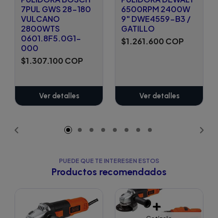
7PUL GWS 28-180
6500RPM 2400W
VULCANO
9" DWE4559-B3 /
2800WTS
GATILLO
0601.8F5.0G1-
$1.261.600 COP
000
$1.307.100 COP
Ver detalles
Ver detalles
PUEDE QUE TE INTERESEN ESTOS
Productos recomendados
Cotízalo