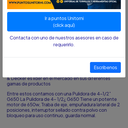
SKU....41703036
Ir a puntos Unitorni
DESCRIPCIÓN....
(click aquí)
Black & Decker, es el fabricante de herramientas
Contacta con uno de nuestros asesores en caso de
eléctricas y accesorios más grande del mundo. Es
requerirlo.
considerado líder mundial en la fabricación de
electrodomésticos pequeños. Productos de calidad
tanto para el hogar como para profesionales. También
es el mayor proveedor de sistemas de información y
Escribenos
servicios prestados al gobierno de los Estados Unidos.
Con presencia en aproximadamente 100 países Black
& Decker es líder en el mercado en sus diferentes
gamas de productos
Entre estos contamos con una Pulidora de 4-1/2”
G650 La Pulidora de 4- 1/2¿ G650 Tiene un potente
motor de 650w, Traba de eje, empuñadura lateral de 2
posiciones, interruptor sellado contra polvo con
bloqueo para uso continuo, guarda normal.