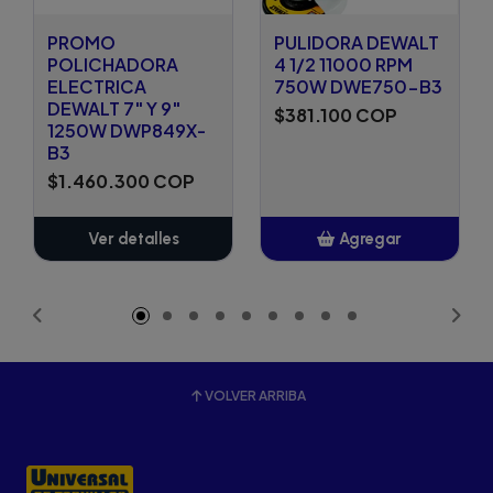
PROMO
PULIDORA DEWALT
POLICHADORA
4 1/2 11000 RPM
ELECTRICA
750W DWE750-B3
DEWALT 7" Y 9"
$381.100 COP
1250W DWP849X-
B3
$1.460.300 COP
Ver detalles
Agregar
Añadido
VOLVER ARRIBA