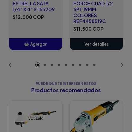
ESTRELLA SATA
FORCE CUAD 1/2
1/4" X 4" ST65209
6PT 19MM
COLORES
$12.000 COP
REF4458519C
$11.500 COP
Agregar
Ver detalles
Añadido
PUEDE QUE TE INTERESEN ESTOS
Productos recomendados
Cotízalo