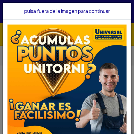
Hacemos envíos a todo el país, somos su proveedor de
pulsa fuera de la imagen para continuar
confianza&nbsp;Recibe un KIT PARRILLERO por compras
superiores a $1'000.000 mcte
Inicio
Herramientas
POLICHADORA DEWALT PROFESIONAL 7" Y 9" 1250W
3500RPM DWP849X-B3
POLICHADORA DEWALT
PROFESIONAL 7" Y 9" 1250W
3500RPM DWP849X-B3
DESCRIPCIÓN
SKU...70560058
POLICHADORA DEWALT PROFESIONAL 7" Y 9"
1250W 3500RPM DWP849X-B3