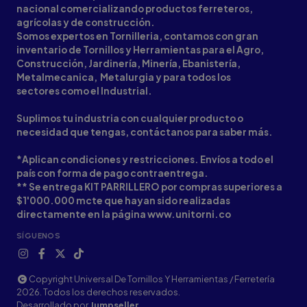
nacional comercializando productos ferreteros,
agrícolas y de construcción.
Somos expertos en Tornilleria, contamos con gran
inventario de Tornillos y Herramientas para el Agro,
Construcción, Jardinería, Minería, Ebanistería,
Metalmecanica, Metalurgia y para todos los
sectores como el Industrial.
Suplimos tu industria con cualquier producto o
necesidad que tengas, contáctanos para saber más.
*Aplican condiciones y restricciones. Envíos a todo el
país con forma de pago contraentrega.
** Se entrega KIT PARRILLERO por compras superiores a
$1'000.000 mcte que hayan sido realizadas
directamente en la página www.unitorni.co
SÍGUENOS
Copyright Universal De Tornillos Y Herramientas / Ferretería
2026. Todos los derechos reservados.
Desarrollado por
Jumpseller
.