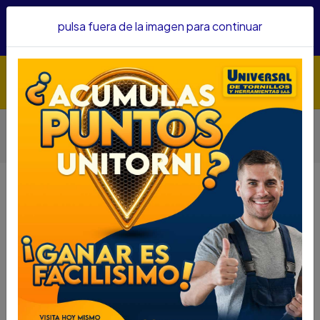
Hacemos envíos a todo el país, somos su proveedor de
pulsa fuera de la imagen para continuar
confianza&nbsp;Recibe un KIT PARRILLERO por compras
superiores a $1'000.000 mcte
Inicio
Herramientas
Herramienta Manual
Otras Herramientas Manuales
CAJA HERRAMIENTAS TOOLCRAFT INOX 20" REF. TC4044
CAJA HERRAMIENTAS TOOLCRAFT
INOX 20" REF. TC4044
DESCRIPCIÓN
TAPABOCAS DESECHABLES TRES PLIEGUES X 50
UND
SKU.... 40940316