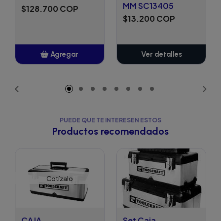
MM SC13405
$128.700 COP
$13.200 COP
Agregar
Ver detalles
Añadido
PUEDE QUE TE INTERESEN ESTOS
Productos recomendados
Cotízalo
CAJA
Set Caja