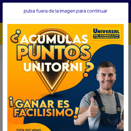
Hacemos envíos a todo el país, somos su proveedor de
pulsa fuera de la imagen para continuar
confianza&nbsp;Recibe un KIT PARRILLERO por compras
superiores a $1'000.000 mcte
Inicio
Medición
Instrumentos De Medición Láser Y Digitales
TRIPODE EINHELL PARA EQUIPOS DE MEDICION 2270115
TRIPODE EINHELL PARA EQUIPOS DE
MEDICION 2270115
DESCRIPCIÓN
TRÍPODE EINHELL PARA EQUIPOS DE MEDICION
2270115
SKU....67930098