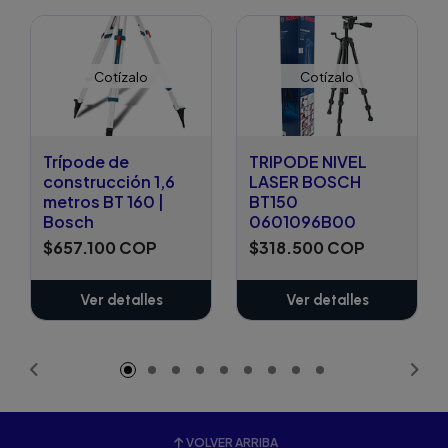
Cotízalo
Cotízalo
Trípode de
TRIPODE NIVEL
construcción 1,6
LASER BOSCH
metros BT 160 |
BT150
Bosch
0601096B00
$657.100 COP
$318.500 COP
Ver detalles
Ver detalles
VOLVER ARRIBA