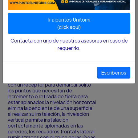
DESCRIPCIÓN....
El Nivel Láser Bosch GLL 3-80 es el
Ir a puntos Unitorni
nivel con 3 líneas 360° para nivelar en
todas las situaciones: interiores o
(click aquí)
exteriores, líneas y puntos, en cualquier
dirección que permite varias opciones
Contacta con uno de nuestros asesores en caso de
de alineamiento de puntos: use los
requerirlo.
cruces de líneas laterales, arriba y abajo
para hacer el aplomo, alinear puntos de
una pared con otra y marcar ángulos de
90º y alcance de hasta 80 metros de
Escribenos
diámetro siendo indicado también para
nivelaciones de terrenos, para esto use
con un receptor para demarcar solito
los puntos que necesitan de
incremento o retirada de tierra para
estar aplanados la nivelación horizontal
elimina la pendiente de una superficie
al realizar su instalación, la nivelación
vertical permite instalación
perfectamente aplomadas en las
paredes, los recuadros frontal y lateral
suministrados con el cruce de las líneas