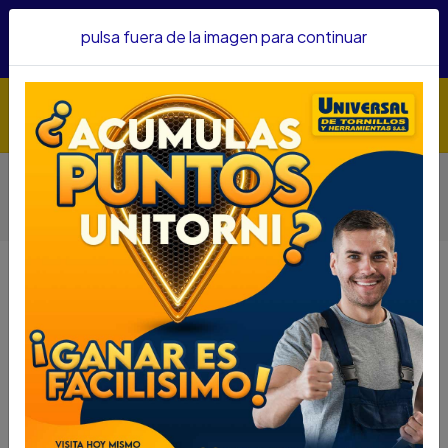
Hacemos envíos a todo el país, somos su proveedor de
pulsa fuera de la imagen para continuar
confianza&nbsp;Recibe un KIT PARRILLERO por compras
superiores a $1'000.000 mcte
Inicio
Medición
Instrumentos De Medición Láser Y Digitales
NIVEL LASER BOSCH (LUZ ROJA) GLL 3-80 0601.063.S00-
000
NIVEL LASER BOSCH (LUZ ROJA)
GLL 3-80 0601.063.S00-000
DESCRIPCIÓN
NIVEL LASER BOSCH (LUZ ROJA) GLL 3-80
0601.063.S00-000
SKU...67930091