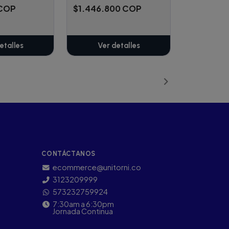
 COP
$1.446.800 COP
etalles
Ver detalles
CONTÁCTANOS
ecommerce@unitorni.co
3123209999
573232759924
7:30am a 6:30pm
Jornada Continua