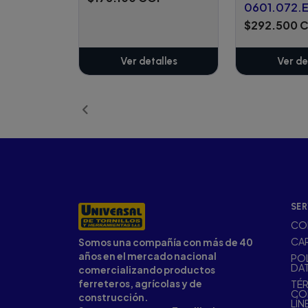
0601.072
$292.500 
Ver detalles
Ver de
SER
CO
CA
Somos una compañía con más de 40
años en el mercado nacional
POL
DA
comercializando productos
ferreteros, agrícolas y de
TÉR
CO
construcción.
LÍN