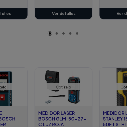
talles
Ver detalles
Ver d
zalo
Cotízalo
Cot
E
MEDIDOR LASER
MEDIDOR 
 BOSCH
BOSCH GLM-50-27-
STANLEY 1
SER
C LUZ ROJA
50FT STH