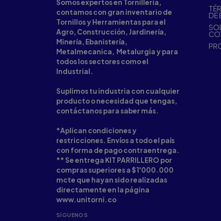
Somos expertos en Tornilleria,
TÉR
contamos con gran inventario de
DE 
Tornillos y Herramientas para el
SOL
Agro, Construcción, Jardinería,
CO
Minería, Ebanistería,
PR
Metalmecanica, Metalurgia y para
todos los sectores como el
Industrial.
Suplimos tu industria con cualquier
producto o necesidad que tengas,
contáctanos para saber más.
*Aplican condiciones y
restricciones. Envíos a todo el país
con forma de pago contraentrega.
** Se entrega KIT PARRILLERO por
compras superiores a $1'000.000
mcte que hayan sido realizadas
directamente en la página
www.unitorni.co
SÍGUENOS