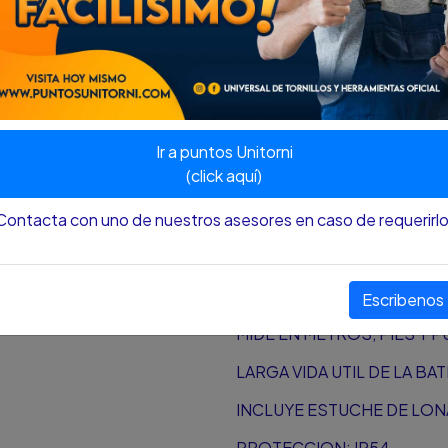
PITAGORAS 2 PUNTOS, PI
ALMACENA HASTA 20 MED
PRECISION: +/- 1,5MM
TEMPERATURA DE OPERACIO
Ir a puntos Unitorni
TIPO DE BATERIA: AAA (2 X 1
(click aquí)
RANGO DE MEDICION: 0,2
Contacta con uno de nuestros asesores en caso de requerirlo
MEDICION DESDE LA PUNTA
TODA LA CALIDAD Y EFICIE
FLEXOMETROS EN COLOMB
Escribenos
MIDE EN METROS, PIES Y 
LARGA VIDA UTIL DE LA BA
INCLUYE ESTUCHE DE LON
PROTECCION: IP54