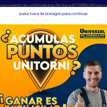
s su proveedor de confianza&nbsp;Recibe un KIT PARRILLERO por 
pulsa fuera de la imagen para continuar
Instrumentos De Medición Láser Y Digitales
MEDIDOR LASER LU
MEDIDOR LASER LU
DESCRIPCIÓN
UTH 67706018
MEDIDOR LASER LUFKIN 4
VISUALIZA 4 MEDIDAS EN L
MEDIDOR DE BATERIA SIEM
DISPLAY DE ALTA LUMINO
MEDICION LINEAL, MEDICI