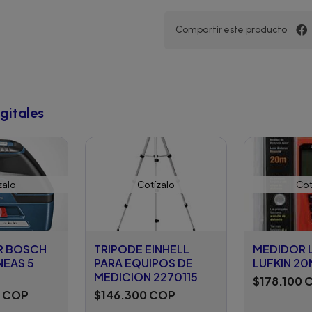
Compartir este producto
gitales
zalo
Cotízalo
Cot
ER BOSCH
TRIPODE EINHELL
MEDIDOR 
NEAS 5
PARA EQUIPOS DE
LUFKIN 2
MEDICION 2270115
$178.100 
0 COP
$146.300 COP