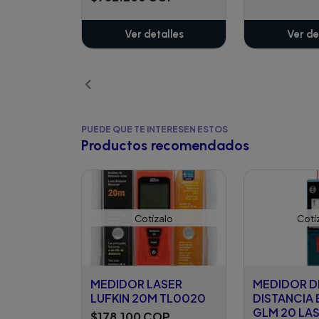
Ver detalles
Ver de
PUEDE QUE TE INTERESEN ESTOS
Productos recomendados
Cotízalo
Cotí
MEDIDOR LASER
MEDIDOR D
LUFKIN 20M TL0020
DISTANCIA
GLM 20 LA
$178.100 COP