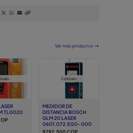
Ver más productos
ízalo
Cotízalo
LASER
MEDIDOR DE
0M TL0020
DISTANCIA BOSCH
GLM 20 LASER
COP
0601.072.EG0-000
$292.500 COP