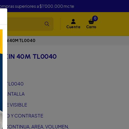
compras superiores a $1'000.000 mcte
0
Cuenta
Carro
FKIN 40M TL0040
FKIN 40M TL0040
0M TL0040
A PANTALLA
PRE VISIBLE
SIDAD Y CONTRASTE
ON CONTINUA, AREA, VOLUMEN,