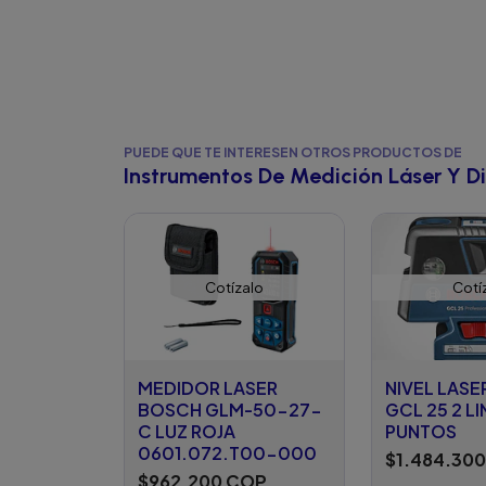
PUEDE QUE TE INTERESEN OTROS PRODUCTOS DE
Instrumentos De Medición Láser Y Di
Cotízalo
Cotí
MEDIDOR LASER
NIVEL LAS
BOSCH GLM-50-27-
GCL 25 2 LI
C LUZ ROJA
PUNTOS
0601.072.T00-000
$1.484.30
$962.200 COP