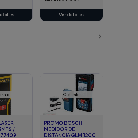
etalles
Ver detalles
ízalo
Cotízalo
LASER
PROMO BOSCH
5MTS /
MEDIDOR DE
T77409
DISTANCIA GLM 120C