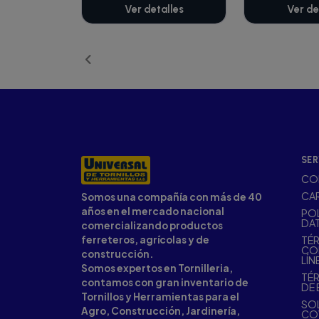
Ver detalles
Ver de
SER
CO
CA
Somos una compañía con más de 40
años en el mercado nacional
POL
DA
comercializando productos
ferreteros, agrícolas y de
TÉR
CO
construcción.
LÍN
Somos expertos en Tornilleria,
TÉR
contamos con gran inventario de
DE 
Tornillos y Herramientas para el
SOL
Agro, Construcción, Jardinería,
CO