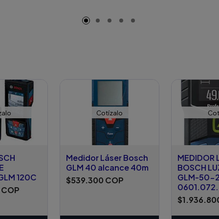
zalo
Cotízalo
Cot
SCH
Medidor Láser Bosch
MEDIDOR 
E
GLM 40 alcance 40m
BOSCH LU
 GLM 120C
GLM-50-
$539.300 COP
0601.072
0 COP
$1.936.80