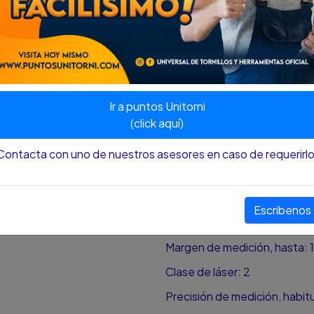
La mirilla digital con zoom gar
exteriores y en entornos co
Pantalla en color de alto con
Mando a distancia para poder
Measuring Master para docum
Ir a puntos Unitorni
(click aquí)
Diodo láser: 650 nm, < 1 mW
Rango de medición: 0,08 – 
Contacta con uno de nuestros asesores en caso de requerirlo
Peso, aprox.: 0,21 kg
Tiempo de medición, habitual
Escribenos
Margen de medición, de: 0,
Margen de medición, hasta: 
Clase de láser: 2
Precisión de medición, habitu