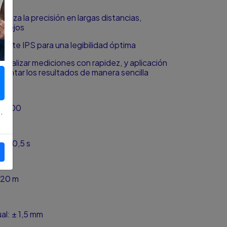
antiza la precisión en largas distancias,
mplejos
traste IPS para una legibilidad óptima
 realizar mediciones con rapidez, y aplicación
entar los resultados de manera sencilla
120,00
.
: < 0,5 s
08 m
120 m
al: ± 1,5 mm