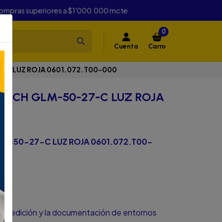
compras superiores a $1'000.000 mcte
0
Cuenta
Carro
-C LUZ ROJA 0601.072.T00-000
OSCH GLM-50-27-C LUZ ROJA
M-50-27-C LUZ ROJA 0601.072.T00-
 la medición y la documentación de entornos