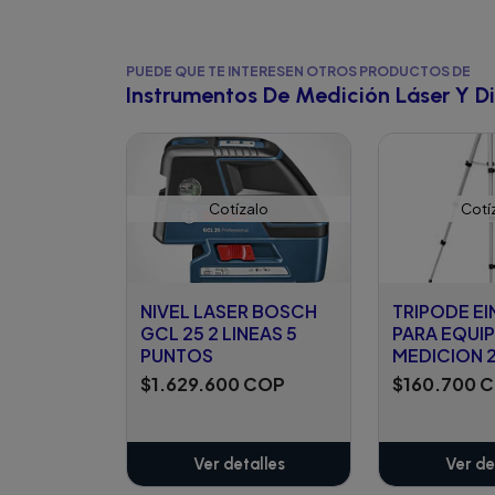
PUEDE QUE TE INTERESEN OTROS PRODUCTOS DE
Instrumentos De Medición Láser Y Di
Cotízalo
Cotí
NIVEL LASER BOSCH
TRIPODE EI
GCL 25 2 LINEAS 5
PARA EQUI
PUNTOS
MEDICION 
$1.629.600 COP
$160.700 
Ver detalles
Ver de