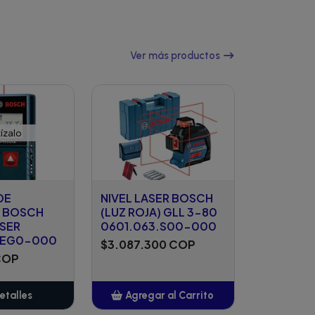
Ver más productos
ízalo
DE
NIVEL LASER BOSCH
A BOSCH
(LUZ ROJA) GLL 3-80
ASER
0601.063.S00-000
.EG0-000
$3.087.300 COP
COP
etalles
Agregar al Carrito