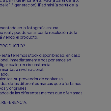
a partir de iPhone 4S, iPad (a partir de la 3.ª
de la 1.ª generación), iPad mini (a partir de la
resentado en la fotografía es una
o real y puede variar con la resolución de la
á viendo el producto.
L PRODUCTO?
to está tenemos stock disponibilidad, en caso
icional, inmediatamente nos ponemos en
igar cualquier circunstancia.
ientas a nivel nacional.
bado.
amientas, su proveedor de confianza.
zados de las diferentes marcas que ofertamos
s y originales.
zados de las diferentes marcas que ofertamos
 REFERENCIA.