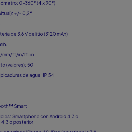
nómetro: 0-360° (4 x 90°)
itual): +/- 0,2°
s
ería de 3,6 V de litio (3120 mAh)
mín.
/mm/ft/in/ft-in
o (valores): 50
lpicaduras de agua: IP 54
tooth™ Smart
ibles: Smartphone con Android 4.3 o
 4.3 o posterior