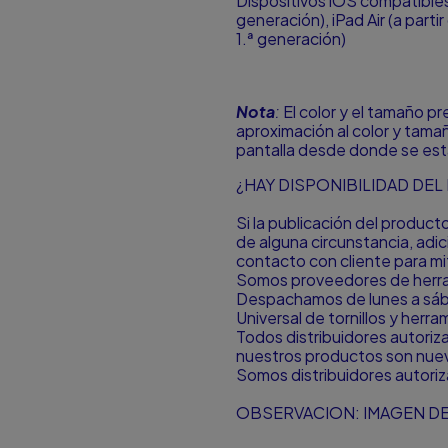
Dispositivos iOS compatibles: 
generación), iPad Air (a partir 
1.ª generación)
Nota
:
El color y el tamaño p
aproximación al color y tamañ
pantalla desde donde se est
¿HAY DISPONIBILIDAD DE
Si la publicación del produc
de alguna circunstancia, ad
contacto con cliente para mit
Somos proveedores de herram
Despachamos de lunes a sá
Universal de tornillos y herr
Todos distribuidores autori
nuestros productos son nuevo
Somos distribuidores autori
OBSERVACION: IMAGEN DE