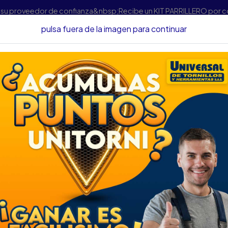
s su proveedor de confianza&nbsp;Recibe un KIT PARRILLERO por 
pulsa fuera de la imagen para continuar
e Medición Láser Y Digitales
MEDIDOR LASER BOSCH GLM-50-27
MEDIDOR LASER B
0601.072.T00-000
DESCRIPCIÓN
MEDIDOR LASER BOSCH GL
000
SKU..... 67705023
DESCRIPCIÓN...
La solución inteligente para
interiores y exteriores