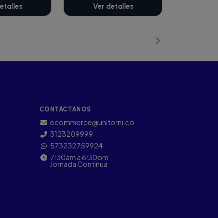
etalles
Ver detalles
CONTÁCTANOS
ecommerce@unitorni.co
3123209999
573232759924
7:30am a 6:30pm
Jornada Continua