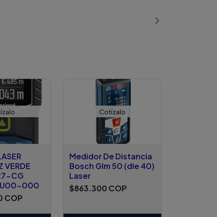
Añadido
ízalo
Cotízalo
LASER
Medidor De Distancia
Z VERDE
Bosch Glm 50 (dle 40)
27-CG
Laser
.U00-000
$863.300 COP
0 COP