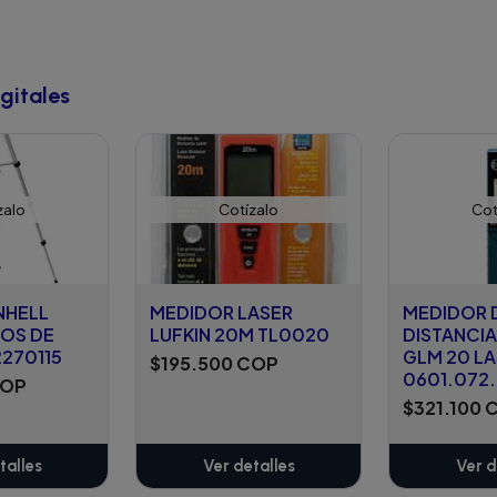
gitales
zalo
Cotízalo
Cot
NHELL
MEDIDOR LASER
MEDIDOR 
POS DE
LUFKIN 20M TL0020
DISTANCI
2270115
GLM 20 L
$195.500 COP
0601.072
COP
$321.100 
talles
Ver detalles
Ver d