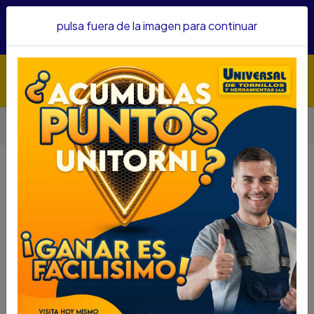
Hacemos envíos a todo el país, somos su proveedor de
pulsa fuera de la imagen para continuar
confianza&nbsp;Recibe un KIT PARRILLERO por compras
superiores a $1'000.000 mcte
Inicio
Medición
Instrumentos De Medición Láser Y Digitales
NIVEL LASER BOSCH GCL 25 2 LINEAS 5 PUNTOS
NIVEL LASER BOSCH GCL 25 2
LINEAS 5 PUNTOS
DESCRIPCIÓN
NIVEL LASER BOSCH GCL 25 2 LINEAS 5 PUNTOS
SKU...67930090
DESCRIPCIÓN....