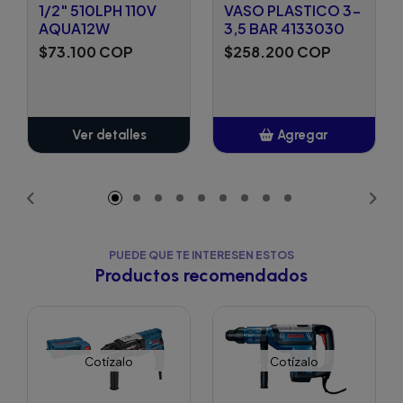
1/2" 510LPH 110V
VASO PLASTICO 3-
AQUA12W
3,5 BAR 4133030
$73.100 COP
$258.200 COP
Ver detalles
Agregar
Añadido
PUEDE QUE TE INTERESEN ESTOS
Productos recomendados
Cotízalo
Cotízalo