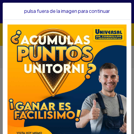
Hacemos envíos a todo el país, somos su proveedor de
pulsa fuera de la imagen para continuar
confianza&nbsp;Recibe un KIT PARRILLERO por compras
superiores a $1'000.000 mcte
Inicio
Herramientas
Herramienta Eléctrica
Otras Herramientas Eléctricas
TALADRO DEMOLEDOR BOSCH 1100W 340RPM GBH 5-40D
TALADRO DEMOLEDOR BOSCH
1100W 340RPM GBH 5-40D
DESCRIPCIÓN
TALADRO DEMOLEDOR BOSCH 1100W 340RPM
GBH 5-40D
SKU...73280042