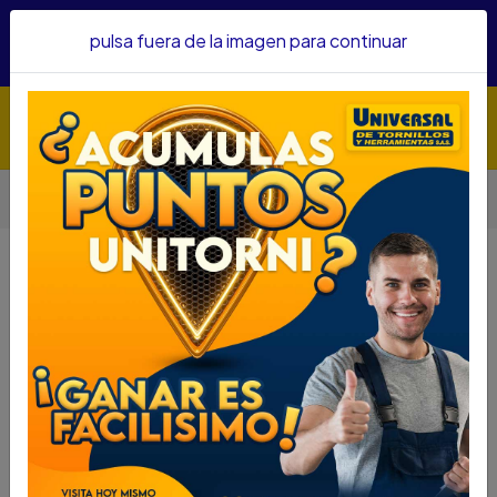
Hacemos envíos a todo el país, somos su proveedor de
pulsa fuera de la imagen para continuar
confianza&nbsp;Recibe un KIT PARRILLERO por compras
superiores a $1'000.000 mcte
Inicio
Herramientas
NIVEL ALUMINIO DISCOVER 16PUL 645068000
NIVEL ALUMINIO DISCOVER 16PUL
645068000
DESCRIPCIÓN
NIVEL ALUMINIO DISCOVER 16PUL
645068000
SKU : 67920090