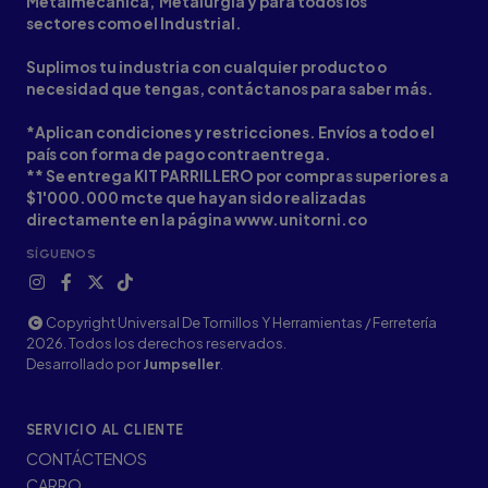
Metalmecanica, Metalurgia y para todos los
sectores como el Industrial.
Suplimos tu industria con cualquier producto o
necesidad que tengas, contáctanos para saber más.
*Aplican condiciones y restricciones. Envíos a todo el
país con forma de pago contraentrega.
** Se entrega KIT PARRILLERO por compras superiores a
$1'000.000 mcte que hayan sido realizadas
directamente en la página www.unitorni.co
SÍGUENOS
Copyright Universal De Tornillos Y Herramientas / Ferretería
2026. Todos los derechos reservados.
Desarrollado por
Jumpseller
.
SERVICIO AL CLIENTE
CONTÁCTENOS
CARRO