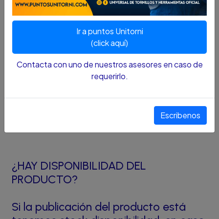
DESCRIPCION :
Ir a puntos Unitorni
- Marca: Discover
(click aquí)
- Medida: 16 pulg
Contacta con uno de nuestros asesores en caso de
- Material: Aluminio
requerirlo.
UNIVERSAL DE TORNILLOS Y
Escribenos
HERRAMIENTAS S.A.S
¿HAY DISPONIBILIDAD DEL
PRODUCTO?
Si la publicación del producto está