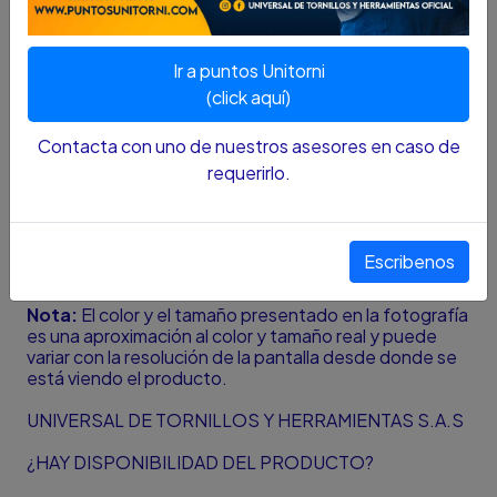
mayor durabilidad y exactitud.
La robusta estructura con vigas en forma de I y el
cuerpo fabricado en aluminio garantiza la
exactitud.
Ir a puntos Unitorni
Burbuja con Apertura Superior (Top Read) de
(click aquí)
270° facilita la lectura desde la parte superior y
desde los lados.
Contacta con uno de nuestros asesores en caso de
Color amarillo más fácil de encontrar en el sitio de
trabajo
requerirlo.
Robusta estructura en forma de I para mayor
durabilidad y resistencia.
Borde para tubería que permite la utilización en
superficies redondeadas.
Escribenos
Nota:
El color y el tamaño presentado en la fotografía
es una aproximación al color y tamaño real y puede
variar con la resolución de la pantalla desde donde se
está viendo el producto.
UNIVERSAL DE TORNILLOS Y HERRAMIENTAS S.A.S
¿HAY DISPONIBILIDAD DEL PRODUCTO?