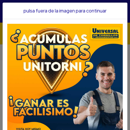
Hacemos envíos a todo el país, somos su proveedor de
pulsa fuera de la imagen para continuar
confianza&nbsp;Recibe un KIT PARRILLERO por compras
superiores a $1'000.000 mcte
Inicio
Medición
Instrumentos De Medición Manuales
Niveles
NIVEL ALUMINIO STANLEY 36" STHT42075-LA
NIVEL ALUMINIO STANLEY 36"
STHT42075-LA
DESCRIPCIÓN
NIVEL ALUMINIO STANLEY 36" STHT42075-LA
SKU...67920150
DESCRIPCION...
El Nivel de Aluminio ofrece funciones mejoradas
como burbujas 25% MÁS GRANDES, más visibles,
Más legibles, así como más FUERTES ofreciendo