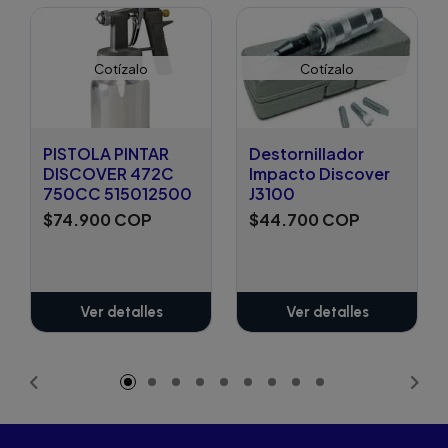
Cotízalo
Cotízalo
PISTOLA PINTAR
Destornillador
DISCOVER 472C
Impacto Discover
750CC 515012500
J3100
$74.900 COP
$44.700 COP
Ver detalles
Ver detalles