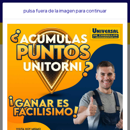
Hacemos envíos a todo el país, somos su proveedor de
pulsa fuera de la imagen para continuar
confianza&nbsp;Recibe un KIT PARRILLERO por compras
superiores a $1'000.000 mcte
Inicio
Herramientas
PISTOLA PINTAR ALTA DISCOVER 1000cc 515014800
PISTOLA PINTAR ALTA DISCOVER
1000cc 515014800
DESCRIPCIÓN
PISTOLA PINTAR ALTA DISCOVER
1000cc 515014800