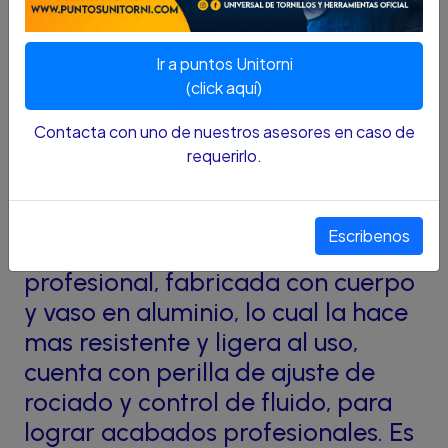
SKU : 70350030
Ir a puntos Unitorni
(click aquí)
DESCRIPCION :
Contacta con uno de nuestros asesores en caso de
requerirlo.
Pistola de alta industrial
DISCOVER. Diseñada para
Escribenos
trabajos de precisión y acabado
profesional, fabricada con cuerpo
y vaso en aluminio, lo cual la hace
mas resistente y ligera al uso,
cuenta con perilla de ajuste de
rociado y control de fluido, para
lograr acabados profesionales. Es