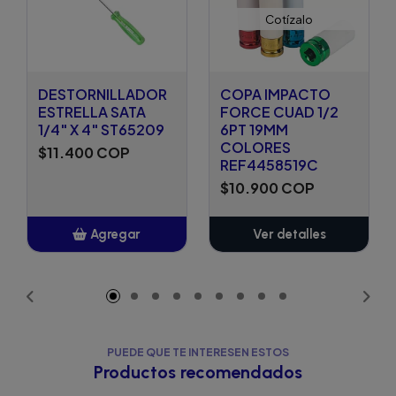
Cotízalo
DESTORNILLADOR
COPA IMPACTO
ESTRELLA SATA
FORCE CUAD 1/2
1/4" X 4" ST65209
6PT 19MM
COLORES
$11.400 COP
REF4458519C
$10.900 COP
Agregar
Ver detalles
Añadido
PUEDE QUE TE INTERESEN ESTOS
Productos recomendados