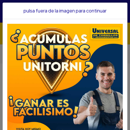
Hacemos envíos a todo el país, somos su proveedor de
pulsa fuera de la imagen para continuar
confianza&nbsp;Recibe un KIT PARRILLERO por compras
superiores a $1'000.000 mcte
Inicio
Herramientas
Herramienta Eléctrica
Taladros
TALADRO SACA NUCLEO CONCRETO FERTON 200MM
2800W TLNC200
TALADRO SACA NUCLEO
CONCRETO FERTON 200MM 2800W
TLNC200
DESCRIPCIÓN
TALADRO SACA NÚCLEO CONCRETO FERTON
200MM 2800W TLNC200
SKU...73119036