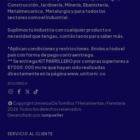
Construcción, Jardinería, Minería, Ebanistería,
Metalmecanica, Metalurgia y para todos los
sectores como el Industrial.
Suplimos tu industria con cualquier producto o
necesidad que tengas, contáctanos para saber más.
*Aplican condiciones y restricciones. Envíos a todo el
país con forma de pago contraentrega.
** Se entrega KIT PARRILLERO por compras superiores a
$1'000.000 mcte que hayan sido realizadas
directamente en la página www.unitorni.co
SÍGUENOS
Copyright Universal De Tornillos Y Herramientas / Ferretería
2026. Todos los derechos reservados.
Desarrollado por
Jumpseller
.
SERVICIO AL CLIENTE