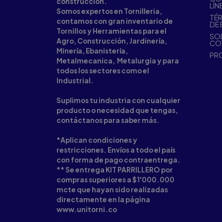
construcción.
LÍN
Somos expertos en Tornilleria,
TÉR
contamos con gran inventario de
DE 
Tornillos y Herramientas para el
SOL
Agro, Construcción, Jardinería,
CO
Minería, Ebanistería,
PR
Metalmecanica, Metalurgia y para
todos los sectores como el
Industrial.
Suplimos tu industria con cualquier
producto o necesidad que tengas,
contáctanos para saber más.
*Aplican condiciones y
restricciones. Envíos a todo el país
con forma de pago contraentrega.
** Se entrega KIT PARRILLERO por
compras superiores a $1'000.000
mcte que hayan sido realizadas
directamente en la página
www.unitorni.co