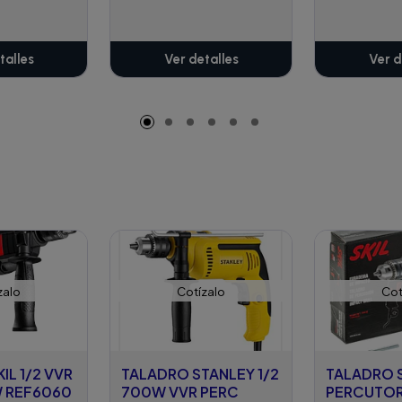
talles
Ver detalles
Ver d
zalo
Cotízalo
Cot
IL 1/2 VVR
TALADRO STANLEY 1/2
TALADRO S
 REF6060
700W VVR PERC
PERCUTOR