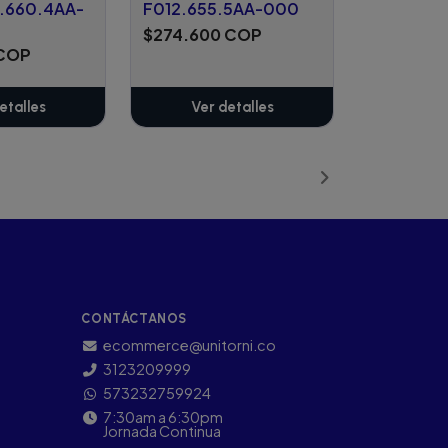
.660.4AA-
F012.655.5AA-000
$274.600 COP
 COP
etalles
Ver detalles
CONTÁCTANOS
ecommerce@unitorni.co
3123209999
573232759924
7:30am a 6:30pm
Jornada Continua