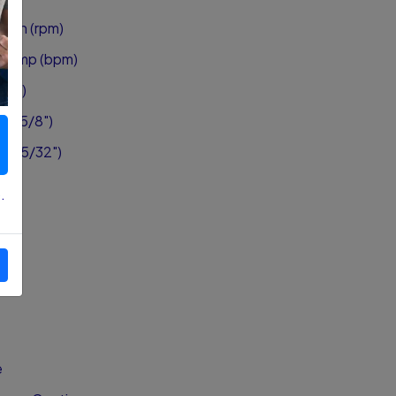
/min (rpm)
0 gmp (bpm)
/2")
m (5/8")
 (25/32")
.
ón
e