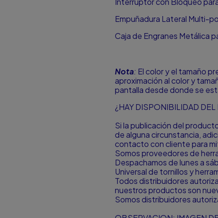
Interruptor con Bloqueo par
Empuñadura Lateral Multi-po
Caja de Engranes Metálica pa
Nota
:
El color y el tamaño p
aproximación al color y tamañ
pantalla desde donde se est
¿HAY DISPONIBILIDAD DE
Si la publicación del produc
de alguna circunstancia, ad
contacto con cliente para mit
Somos proveedores de herram
Despachamos de lunes a sá
Universal de tornillos y herr
Todos distribuidores autori
nuestros productos son nuevo
Somos distribuidores autori
OBSERVACION: IMAGEN DE