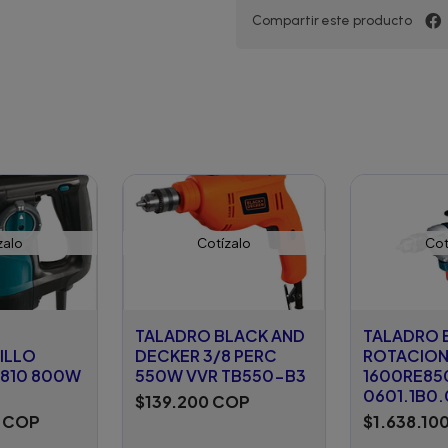
Compartir este producto
zalo
Cotízalo
Cot
TALADRO BLACK AND
TALADRO 
ILLO
DECKER 3/8 PERC
ROTACION
2810 800W
550W VVR TB550-B3
1600RE8
0601.1B0
$139.200 COP
0 COP
$1.638.10