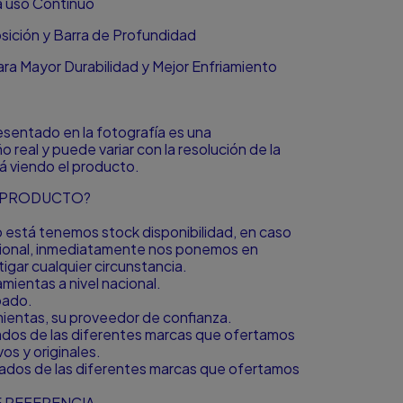
a uso Continuo
sición y Barra de Profundidad
ra Mayor Durabilidad y Mejor Enfriamiento
resentado en la fotografía es una
o real y puede variar con la resolución de la
á viendo el producto.
L PRODUCTO?
to está tenemos stock disponibilidad, en caso
icional, inmediatamente nos ponemos en
igar cualquier circunstancia.
ientas a nivel nacional.
bado.
amientas, su proveedor de confianza.
zados de las diferentes marcas que ofertamos
s y originales.
zados de las diferentes marcas que ofertamos
 REFERENCIA.