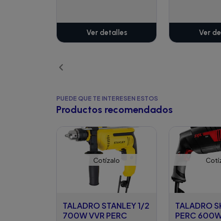
Ver detalles
Ver de
PUEDE QUE TE INTERESEN ESTOS
Productos recomendados
Cotízalo
Cotí
TALADRO STANLEY 1/2
TALADRO SK
700W VVR PERC
PERC 600W