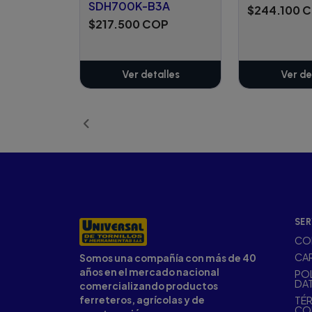
SDH700K-B3A
$244.100 
$217.500 COP
Ver detalles
Ver de
SER
CO
CA
Somos una compañía con más de 40
años en el mercado nacional
POL
DA
comercializando productos
ferreteros, agrícolas y de
TÉR
CO