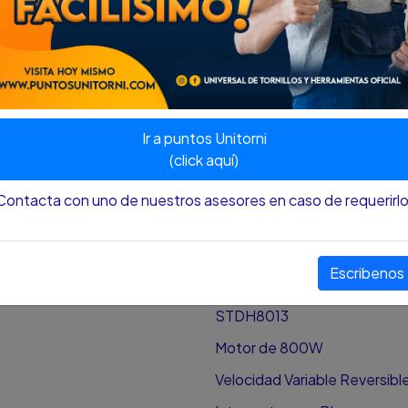
Velocidad sin carga 0 - 3000
Golpes por minuto 0 - 5400
Perforación en acero 13mm (1
Perforación en concreto 16m
Ir a puntos Unitorni
Perforación en madera 32mm
(click aquí)
Mandril 13mm (1/2") con Llave
Contacta con uno de nuestros asesores en caso de requerirlo
Rotación Avance/Reversa
2 Modos Rotación – Percusi
Escribenos
VENTAJAS
STDH8013
Motor de 800W
Velocidad Variable Reversibl