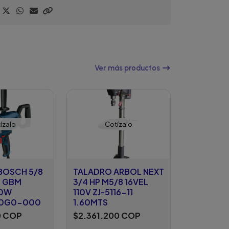
Ver más productos
ízalo
Cotízalo
BOSCH 5/8
TALADRO ARBOL NEXT
 GBM
3/4 HP M5/8 16VEL
50W
110V ZJ-5116-11
.0G0-000
1.60MTS
0 COP
$2.361.200 COP