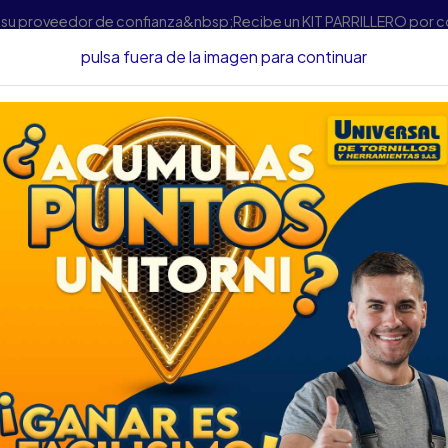
s su proveedor de confianza&nbsp;Recibe un KIT PARRILLERO por 
pulsa fuera de la imagen para continuar
amienta Eléctrica
Taladros
TALADRO STANLEY 1/2 800W VV
TALADRO STANLEY
DESCONTINUAPO
DESCRIPCIÓN
TALADRO STANLEY 1/2 8
SKU......73093110
DESCRIPCIÓN.....
ESPECIFICACIONES
Potencia 800W