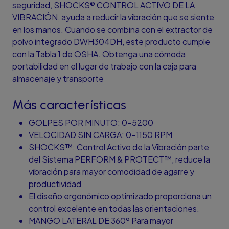
seguridad, SHOCKS® CONTROL ACTIVO DE LA
VIBRACIÓN, ayuda a reducir la vibración que se siente
en los manos. Cuando se combina con el extractor de
polvo integrado DWH304DH, este producto cumple
con la Tabla 1 de OSHA. Obtenga una cómoda
portabilidad en el lugar de trabajo con la caja para
almacenaje y transporte
Más características
GOLPES POR MINUTO: 0-5200
VELOCIDAD SIN CARGA: 0-1150 RPM
SHOCKS™: Control Activo de la Vibración parte
del Sistema PERFORM & PROTECT™, reduce la
vibración para mayor comodidad de agarre y
productividad
El diseño ergonómico optimizado proporciona un
control excelente en todas las orientaciones.
MANGO LATERAL DE 360º Para mayor