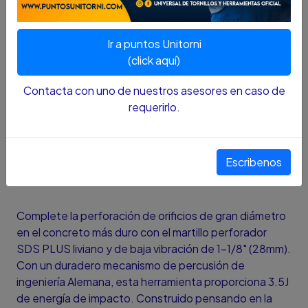
DESCRIPCION:
Ir a puntos Unitorni
(click aquí)
3.5J DE ENERGÍA DE IMPACTO (EPTA 05/2009):
Para mayor rapidez de perforación y demolición
Contacta con uno de nuestros asesores en caso de
3 MODOS: Selector de Taladrado, Percusión y
requerirlo.
Cincelado
POTENTE MOTOR DE 950W: Entrega la
potencia necesaria para las aplicaciones más
Escribenos
duras
Complete la perforación de orificios de gran diámetro
en el concreto más duro con el martillo perforador
SDS PLUS liviano y de baja vibración de 1-1/8" (28mm).
Con un duradero mecanismo de percusión de
ingeniería Alemana, esta herramienta proporciona 3.5J
de energía de impacto. Construido pensando en la