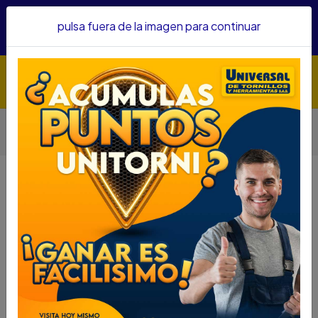
Hacemos envíos a todo el país, somos su proveedor de
pulsa fuera de la imagen para continuar
confianza&nbsp;Recibe un KIT PARRILLERO por compras
superiores a $1'000.000 mcte
Inicio
Herramientas
Herramienta Eléctrica
Taladros
TALADRO ROTOMARTILLO DEWALT D25313K SDS PLUS /
D25333K
TALADRO ROTOMARTILLO DEWALT
D25313K SDS PLUS / D25333K
DESCRIPCIÓN
TALADRO ROTOMARTILLO DEWALT
D25313K SDS PLUS / D25333K
SKU...73280021