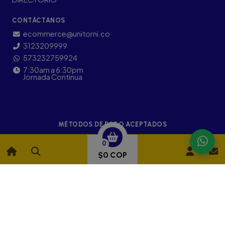
CONTÁCTANOS
ecommerce@unitorni.co
3123209999
573232759924
7:30am a 6:30pm
Jornada Continua
MÉTODOS DE PAGO ACEPTADOS
0
$0 COP