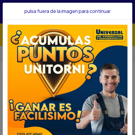
Hacemos envíos a todo el país, somos su proveedor de
pulsa fuera de la imagen para continuar
confianza&nbsp;Recibe un KIT PARRILLERO por compras
superiores a $1'000.000 mcte
Inicio
Herramientas
Herramienta Manual
Volvedores
VOLVEDOR ARTICULADO FORCE 1/2 X 24" 8014600
VOLVEDOR ARTICULADO FORCE 1/2
X 24" 8014600
DESCRIPCIÓN
VOLVEDOR ARTICULADO FORCE
1/2 X 24" 8014600
SKU : 75171025