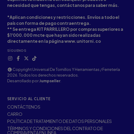
necesidad que tengas, contáctanos para saber más.
*Aplican condiciones y restricciones. Envíos a todo el
país con forma de pago contraentrega.
** Se entrega KIT PARRILLERO por compras superiores a
$1'000.000 mcte que hayan sido realizadas
directamente en la página www.unitorni.co
SÍGUENOS
Copyright Universal De Tornillos Y Herramientas / Ferretería
2026. Todos los derechos reservados.
Desarrollado por
Jumpseller
.
SERVICIO AL CLIENTE
CONTÁCTENOS
CARRO
POLÍTICA DE TRATAMIENTO DE DATOS PERSONALES
TÉRMINOS Y CONDICIONES DEL CONTRATO DE
COMPRAVENTA EN LÍNEA