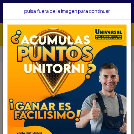
Hacemos envíos a todo el país, somos su proveedor de
pulsa fuera de la imagen para continuar
confianza&nbsp;Recibe un KIT PARRILLERO por compras
superiores a $1'000.000 mcte
Inicio
Herramientas
Accesorios Para Herramientas
Sierra Copas
SIERRA COPA BOSCH 3/4 BIMETALICA REF 101
SIERRA COPA BOSCH 3/4
BIMETALICA REF 101
DESCRIPCIÓN
SIERRA COPA BOSCH 3/4 BIMETALICA REF 101
SKU....72750706
DESCRIPCIÓN....
- Medida: 3/4
- Marca: Bosch