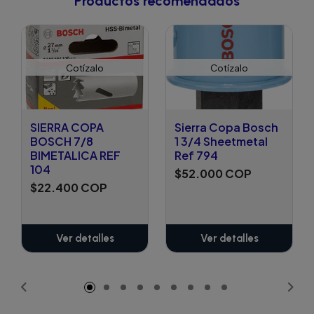
Productos recomendados
Cotízalo
Cotízalo
SIERRA COPA
Sierra Copa Bosch
BOSCH 7/8
1 3/4 Sheetmetal
BIMETALICA REF
Ref 794
104
$52.000 COP
$22.400 COP
Ver detalles
Ver detalles