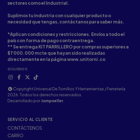
sectores como el Industrial.
Suplimos tu industria con cualquier producto o
necesidad que tengas, contáctanos para saber más.
*Aplican condiciones y restricciones. Envíos a todo el
país con forma de pago contraentrega.
** Se entrega KIT PARRILLERO por compras superiores a
$1'000.000 mcte que hayan sido realizadas
directamente en la página www.unitorni.co
SÍGUENOS
Copyright Universal De Tornillos Y Herramientas / Ferretería
2026. Todos los derechos reservados.
Desarrollado por
Jumpseller
.
SERVICIO AL CLIENTE
CONTÁCTENOS
CARRO