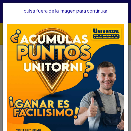
Hacemos envíos a todo el país, somos su proveedor de
pulsa fuera de la imagen para continuar
confianza&nbsp;Recibe un KIT PARRILLERO por compras
superiores a $1'000.000 mcte
Inicio
Herramientas
Accesorios Para Herramientas
Sierra Copas
SIERRA COPA RANGER 1 1/4 1128038
SIERRA COPA RANGER 1 1/4 1128038
DESCRIPCIÓN
SIERRA COPA RANGER 1 1/4
SKU....72750540
DESCRIPCIÓN....
ESPECIFICACIONES
Sierra copa M42 8% Cobalt
Color blanco