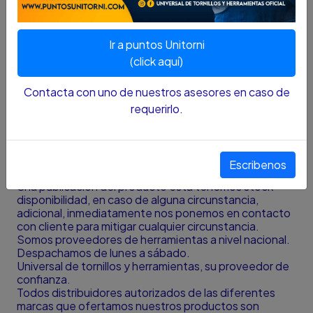
Marca Ranger
1 - 1/4” (32 mm)
HSS
Ir a puntos Unitorni
Bi – Metal
Sierra de arco
(click aquí)
Contacta con uno de nuestros asesores en caso de
Nota
:
El color y el tamaño presentado en la fotografía
requerirlo.
es una aproximación al color y tamaño real y puede
variar con la resolución de la pantalla desde donde se
está viendo el producto.
¿HAY DISPONIBILIDAD DEL PRODUCTO?
Escribenos
Si la publicación del producto está tenemos stock
disponibilidad, en caso de alguna circunstancia,
adicional, inmediatamente nos ponemos en contacto
con cliente para mitigar cualquier circunstancia.
Somos proveedores de herramientas a nivel nacional.
Despachamos de lunes a sábado.
Universal de tornillos y herramientas, su proveedor de
confianza.
Todos distribuidores autorizados de las diferentes
marcas que ofertamos nuestros productos son