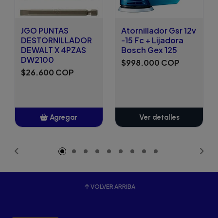
JGO PUNTAS
Atornillador Gsr 12v
DESTORNILLADOR
-15 Fc + Lijadora
DEWALT X 4PZAS
Bosch Gex 125
DW2100
$998.000 COP
$26.600 COP
Agregar
Ver detalles
Añadido
VOLVER ARRIBA