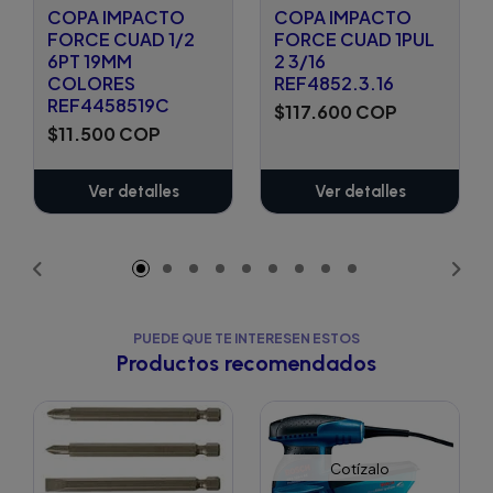
COPA IMPACTO
COPA IMPACTO
FORCE CUAD 1/2
FORCE CUAD 1PUL
6PT 19MM
2 3/16
COLORES
REF4852.3.16
REF4458519C
$117.600 COP
$11.500 COP
Ver detalles
Ver detalles
PUEDE QUE TE INTERESEN ESTOS
Productos recomendados
Cotízalo