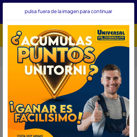
Hacemos envíos a todo el país, somos su proveedor de
pulsa fuera de la imagen para continuar
confianza&nbsp;Recibe un KIT PARRILLERO por compras
superiores a $1'000.000 mcte
Inicio
Herramientas
Accesorios Para Herramientas
PROMO E-COMERCE JGO PUNTAS BOSCH DESTONILLADOR X
25 PZAS
PROMO E-COMERCE JGO PUNTAS
BOSCH DESTONILLADOR X 25 PZAS
DESCRIPCIÓN
PROMO E-COMERCE JGO PUNTAS BOSCH
DESTONILLADOR X 25 PZAS
SKU....64055081