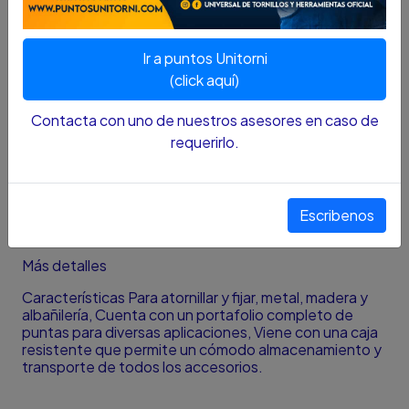
DESCRIPCIÓN...
Ir a puntos Unitorni
Dimensiones
(click aquí)
Ancho8.3 cmLargo15.1 cm
Contacta con uno de nuestros asesores en caso de
Especificaciones
requerirlo.
Tipo Puntas para taladro Incluye 16 puntas
Fabricante
Escribenos
Modelo Set de Puntas
Más detalles
Características Para atornillar y fijar, metal, madera y
albañilería, Cuenta con un portafolio completo de
puntas para diversas aplicaciones, Viene con una caja
resistente que permite un cómodo almacenamiento y
transporte de todos los accesorios.