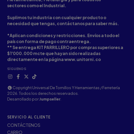
sectores como el Industrial.
Suplimos tu industria con cualquier producto o
necesidad que tengas, contáctanos para saber más.
*Aplican condiciones y restricciones. Envíos a todo el
país con forma de pago contraentrega.
** Se entrega KIT PARRILLERO por compras superiores a
$1'000.000 mcte que hayan sido realizadas
directamente en la página www.unitorni.co
SÍGUENOS
Copyright Universal De Tornillos Y Herramientas / Ferretería
2026. Todos los derechos reservados.
Desarrollado por
Jumpseller
.
SERVICIO AL CLIENTE
CONTÁCTENOS
CARRO