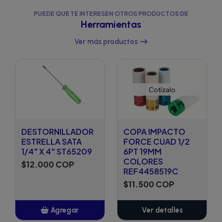
PUEDE QUE TE INTERESEN OTROS PRODUCTOS DE
Herramientas
Ver más productos
Cotízalo
DESTORNILLADOR
COPA IMPACTO
ESTRELLA SATA
FORCE CUAD 1/2
1/4" X 4" ST65209
6PT 19MM
COLORES
$12.000 COP
REF4458519C
$11.500 COP
Agregar
Ver detalles