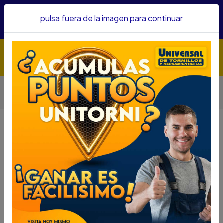
Hacemos envíos a todo el país, somos su proveedor de
pulsa fuera de la imagen para continuar
confianza&nbsp;Recibe un KIT PARRILLERO por compras
superiores a $1'000.000 mcte
Inicio
Herramientas
PULIDORA BOSCH 7" 2800W 8500RPM GWS 28-180
VULCANO 0601F50G1
PULIDORA BOSCH 7" 2800W
8500RPM GWS 28-180 VULCANO
0601F50G1
DESCRIPCIÓN
PULIDORA BOSCH 7" 2800W 8500RPM GWS 28-
180 VULCANO 0601F50G1
SKU....70670036