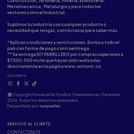
Construcción, Jardinería, Minería, Ebanistería,
Metalmecanica, Metalurgia y para todos los
sectores como el Industrial.
Suplimos tu industria con cualquier producto o
necesidad que tengas, contáctanos para saber más.
*Aplican condiciones y restricciones. Envíos a todo el
país con forma de pago contraentrega.
** Se entrega KIT PARRILLERO por compras superiores a
$1'000.000 mcte que hayan sido realizadas
directamente en la página www.unitorni.co
SÍGUENOS
Copyright Universal De Tornillos Y Herramientas / Ferretería
2026. Todos los derechos reservados.
Desarrollado por
Jumpseller
.
SERVICIO AL CLIENTE
CONTÁCTENOS