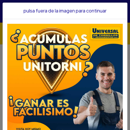
Hacemos envíos a todo el país, somos su proveedor de
pulsa fuera de la imagen para continuar
confianza&nbsp;Recibe un KIT PARRILLERO por compras
superiores a $1'000.000 mcte
Inicio
Herramientas
Herramienta Manual
Llaves
LLAVE MIXTA STANLEY 26 86-626
LLAVE MIXTA STANLEY 26 86-626
DESCRIPCIÓN
LLAVE MIXTA STANLEY 26 86-626
SKU....66420105
DESCRIPCIÓN...
LLAVE COMBINADA DE 26mm DE PULGADA