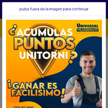
Hacemos envíos a todo el país, somos su proveedor de
pulsa fuera de la imagen para continuar
confianza&nbsp;Recibe un KIT PARRILLERO por compras
superiores a $1'000.000 mcte
Inicio
Herramientas
Herramienta Manual
Llaves
LLAVE MIXTA STANLEY 19 STMT80233-840
LLAVE MIXTA STANLEY 19
STMT80233-840
DESCRIPCIÓN
LLAVE MIXTA STANLEY 19 STMT80233-840
SKU....66420070
DESCRIPCIÓN...