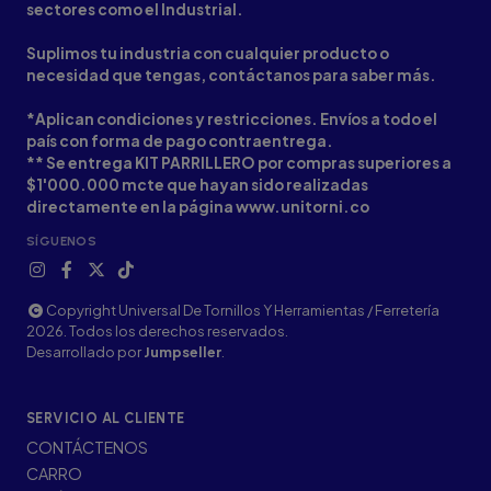
sectores como el Industrial.
Suplimos tu industria con cualquier producto o
necesidad que tengas, contáctanos para saber más.
*Aplican condiciones y restricciones. Envíos a todo el
país con forma de pago contraentrega.
** Se entrega KIT PARRILLERO por compras superiores a
$1'000.000 mcte que hayan sido realizadas
directamente en la página www.unitorni.co
SÍGUENOS
Copyright Universal De Tornillos Y Herramientas / Ferretería
2026. Todos los derechos reservados.
Desarrollado por
Jumpseller
.
SERVICIO AL CLIENTE
CONTÁCTENOS
CARRO