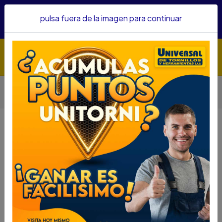
Hacemos envíos a todo el país, somos su proveedor de
pulsa fuera de la imagen para continuar
confianza&nbsp;Recibe un KIT PARRILLERO por compras
superiores a $1'000.000 mcte
Inicio
Automotriz
Aditivos Y Embellecedores
LIMPIA CARBURADOR Y CUERPO DE ACELERACION SIMONIZ
MOTOBIEN 220ML 200918
LIMPIA CARBURADOR Y CUERPO DE
ACELERACION SIMONIZ MOTOBIEN
220ML 200918
DESCRIPCIÓN
LIMPIA CARBURADOR Y CUERPO DE ACELERACION
SIMONIZ MOTOBIEN 220ML 200918
SKU....64730045