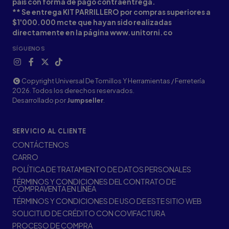
país con forma de pago contraentrega.
** Se entrega KIT PARRILLERO por compras superiores a
$1'000.000 mcte que hayan sido realizadas
directamente en la página www.unitorni.co
SÍGUENOS
Copyright Universal De Tornillos Y Herramientas / Ferretería
2026. Todos los derechos reservados.
Desarrollado por
Jumpseller
.
SERVICIO AL CLIENTE
CONTÁCTENOS
CARRO
POLÍTICA DE TRATAMIENTO DE DATOS PERSONALES
TÉRMINOS Y CONDICIONES DEL CONTRATO DE
COMPRAVENTA EN LÍNEA
TÉRMINOS Y CONDICIONES DE USO DE ESTE SITIO WEB
SOLICITUD DE CRÉDITO CON COVIFACTURA
PROCESO DE COMPRA