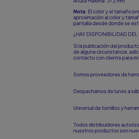
Altura Máxima: 372 mm
Nota
:
El color y el tamaño p
aproximación al color y tamañ
pantalla desde donde se est
¿HAY DISPONIBILIDAD DE
Si la publicación del produc
de alguna circunstancia, ad
contacto con cliente para mit
Somos proveedores de herram
Despachamos de lunes a sá
Universal de tornillos y herr
Todos distribuidores autori
nuestros productos son nuevo