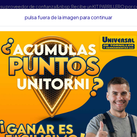
s su proveedor de confianza&nbsp;Recibe un KIT PARRILLERO por 
pulsa fuera de la imagen para continuar
nicio
Automotriz
Gatos Hidraulicos
GATO ROJO JACK 10 T
GATO ROJO JACK 
DESCRIPCIÓN
GATO ROJO JACK 10 TON
SKU ...61550530
DESCRIPCIÓN..
Este producto está diseñado 
verticalmente o en ángulo a 
de levantar, las cargas deb
de gato. Este modelo es ade