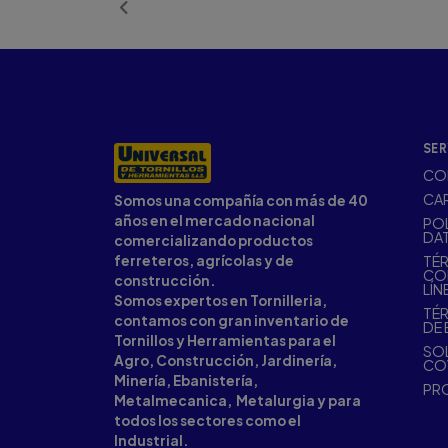
SER
CO
CA
Somos una compañía con más de 40
años en el mercado nacional
POL
DA
comercializando productos
ferreteros, agrícolas y de
TÉR
CO
construcción.
LÍN
Somos expertos en Tornilleria,
TÉR
contamos con gran inventario de
DE 
Tornillos y Herramientas para el
SOL
Agro, Construcción, Jardinería,
CO
Minería, Ebanistería,
PR
Metalmecanica, Metalurgia y para
todos los sectores como el
Industrial.