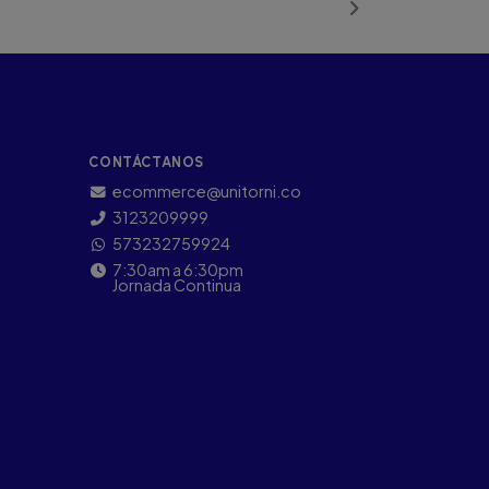
CONTÁCTANOS
ecommerce@unitorni.co
3123209999
573232759924
7:30am a 6:30pm
Jornada Continua