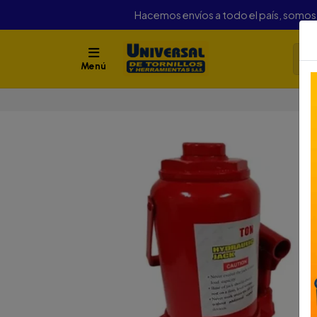
Hacemos envíos a todo el país, somo
Menú
I