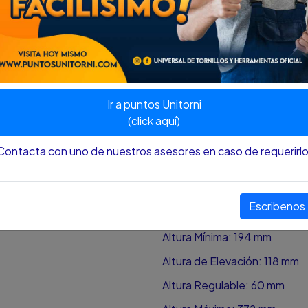
vehículos y maquinaria.
Características:
La extensión de la extensión
de la altura de elevación y la
El sillín cerrado y tratado t
levantamiento generosa y un
Ir a puntos Unitorni
(click aquí)
Una base ancha y resistente 
Contacta con uno de nuestros asesores en caso de requerirlo
Todos los puntos críticos de
confiabilidad.
Especificaciones:
Escribenos
Capacidad: 10 Toneladas
Altura Mínima: 194 mm
Altura de Elevación: 118 mm
Altura Regulable: 60 mm