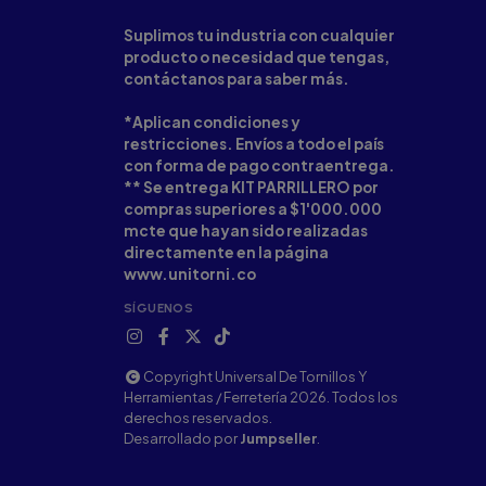
Suplimos tu industria con cualquier
producto o necesidad que tengas,
contáctanos para saber más.
*Aplican condiciones y
restricciones. Envíos a todo el país
con forma de pago contraentrega.
** Se entrega KIT PARRILLERO por
compras superiores a $1'000.000
mcte que hayan sido realizadas
directamente en la página
www.unitorni.co
SÍGUENOS
Copyright Universal De Tornillos Y
Herramientas / Ferretería 2026. Todos los
derechos reservados.
Desarrollado por
Jumpseller
.