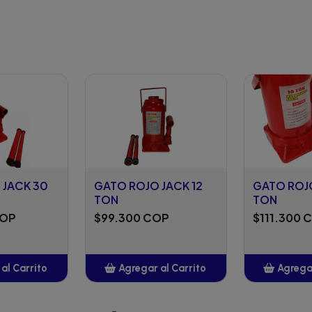
 JACK 30
GATO ROJO JACK 12
GATO ROJO
TON
TON
COP
$99.300 COP
$111.300 
al Carrito
Agregar al Carrito
Agregar
adido
Añadido
A