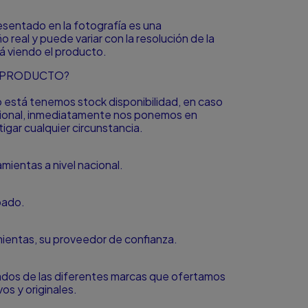
resentado en la fotografía es una
o real y puede variar con la resolución de la
á viendo el producto.
L PRODUCTO?
to está tenemos stock disponibilidad, en caso
icional, inmediatamente nos ponemos en
igar cualquier circunstancia.
ientas a nivel nacional.
bado.
amientas, su proveedor de confianza.
zados de las diferentes marcas que ofertamos
s y originales.