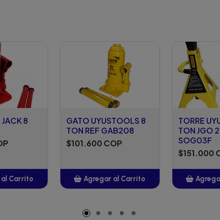
 JACK 8
GATO UYUSTOOLS 8
TORRE UY
TON REF GAB208
TON JGO 2
SOG03F
OP
$101.600 COP
$151.000
al Carrito
Agregar al Carrito
Agregar
adido
Añadido
A