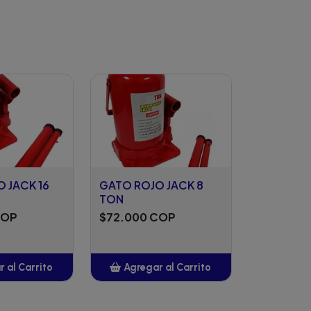
 JACK 16
GATO ROJO JACK 8
TON
COP
$72.000 COP
 al Carrito
Agregar al Carrito
ñadido
Añadido