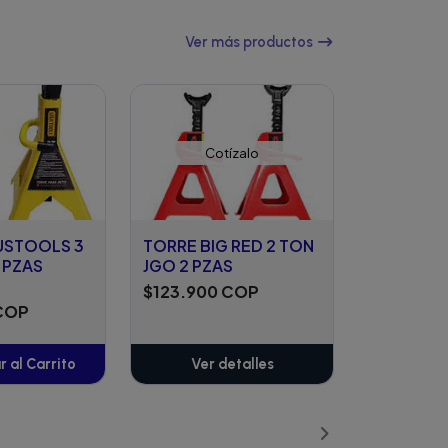
Ver más productos
Cotízalo
USTOOLS 3
TORRE BIG RED 2 TON
 PZAS
JGO 2 PZAS
$123.900 COP
 COP
 al Carrito
Ver detalles
ñadido