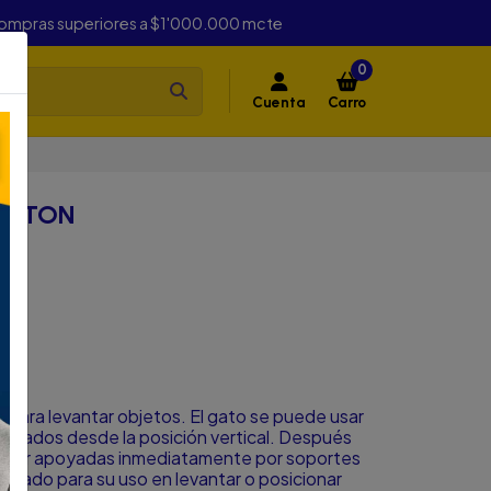
compras superiores a $1'000.000 mcte
0
Cuenta
Carro
ON
10 TON
para levantar objetos. El gato se puede usar
3 grados desde la posición vertical. Después
en ser apoyadas inmediatamente por soportes
cuado para su uso en levantar o posicionar