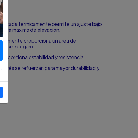
 tratada térmicamente permite un ajuste bajo
 altura máxima de elevación.
érmicamente proporciona un área de
 agarre seguro.
proporciona estabilidad y resistencia.
.
 estrés se refuerzan para mayor durabilidad y