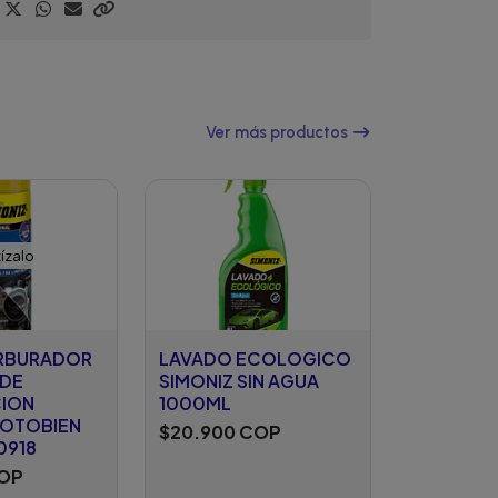
Ver más productos
ízalo
ARBURADOR
LAVADO ECOLOGICO
 DE
SIMONIZ SIN AGUA
ION
1000ML
MOTOBIEN
$20.900 COP
0918
COP