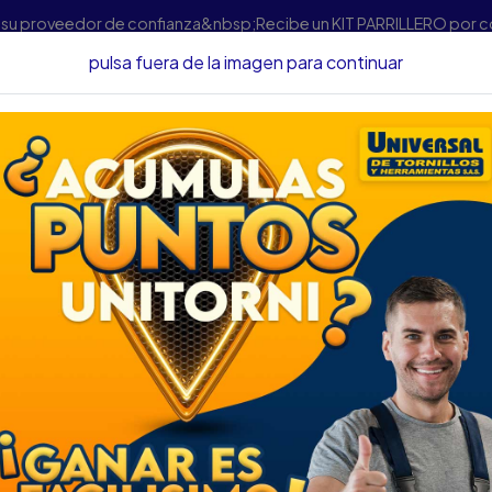
s su proveedor de confianza&nbsp;Recibe un KIT PARRILLERO por 
pulsa fuera de la imagen para continuar
Lubricantes
LIMPIADOR ELECTRONICO WD-40 SPECIALIST FL
LIMPIADOR ELECT
FLAXI TAPA 11OZ-3
DESCRIPCIÓN
LIMPIADOR ELECTRONICO 
311GRS 8440311
SKU....64735075
DESCRIPCIÓN...
Limpia eficazmente aceite, 