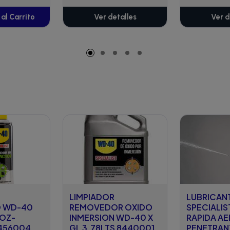
al Carrito
Ver detalles
Ver d
adido
LIMPIADOR
LUBRICAN
 WD-40
REMOVEDOR OXIDO
SPECIALIS
OZ-
INMERSION WD-40 X
RAPIDA A
456004
GL 3.78LTS 8440001
PENETRAN