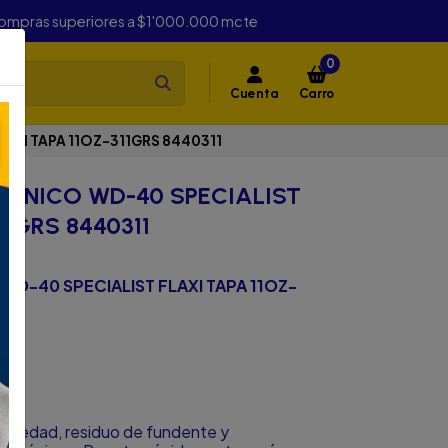
compras superiores a $1'000.000 mcte
0
Cuenta
Carro
AXI TAPA 11OZ-311GRS 8440311
RONICO WD-40 SPECIALIST
11GRS 8440311
WD-40 SPECIALIST FLAXI TAPA 11OZ-
suciedad, residuo de fundente y