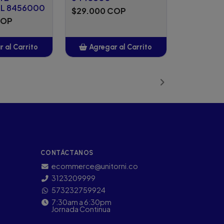
L 8456000
$29.000 COP
COP
 al Carrito
Agregar al Carrito
ñadido
Añadido
CONTÁCTANOS
ecommerce@unitorni.co
3123209999
573232759924
7:30am a 6:30pm
Jornada Continua