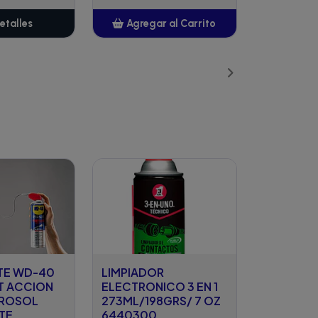
etalles
Agregar al Carrito
Añadido
TE WD-40
LIMPIADOR
T ACCION
ELECTRONICO 3 EN 1
EROSOL
273ML/198GRS/ 7 OZ
TE
6440300