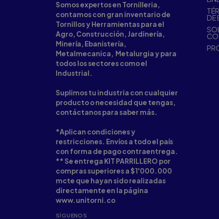
Somos expertos en Tornilleria,
TÉR
contamos con gran inventario de
DE 
Tornillos y Herramientas para el
SOL
Agro, Construcción, Jardinería,
CO
Minería, Ebanistería,
PR
Metalmecanica, Metalurgia y para
todos los sectores como el
Industrial.
Suplimos tu industria con cualquier
producto o necesidad que tengas,
contáctanos para saber más.
*Aplican condiciones y
restricciones. Envíos a todo el país
con forma de pago contraentrega.
** Se entrega KIT PARRILLERO por
compras superiores a $1'000.000
mcte que hayan sido realizadas
directamente en la página
www.unitorni.co
SÍGUENOS