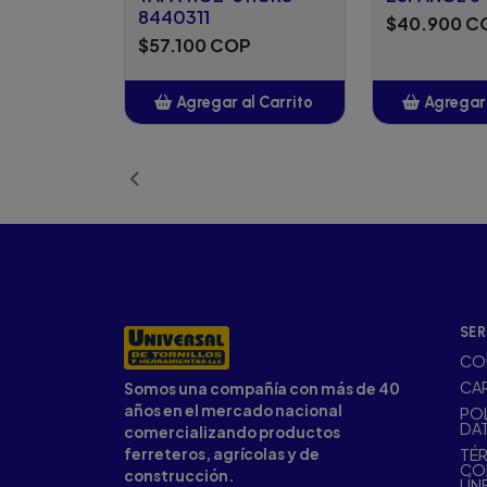
8440311
$40.900 C
$57.100 COP
Agregar al Carrito
Agregar 
Añadido
Añ
SER
CO
CA
Somos una compañía con más de 40
años en el mercado nacional
POL
DA
comercializando productos
ferreteros, agrícolas y de
TÉR
CO
construcción.
LÍN