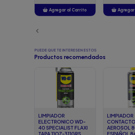
Agregar al Carrito
Agregar 
Añadido
Añ
PUEDE QUE TE INTERESEN ESTOS
Productos recomendados
LIMPIADOR
LIMPIADOR
ELECTRONICO WD-
CONTACTO
40 SPECIALIST FLAXI
AEROSOL 8
TAPA 11OZ-311GRS
ESPAÑOL 8