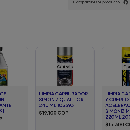
Compartir este producto
Cotízalo
Cot
IOS
LIMPIA CARBURADOR
LIMPIA C
ON
SIMONIZ QUALITOR
Y CUERPO
ANTE
240 ML 103393
ACELERAC
91
SIMONIZ 
$19.100 COP
220ML 20
P
$15.300 