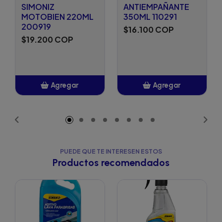
SIMONIZ
ANTIEMPAÑANTE
MOTOBIEN 220ML
350ML 110291
200919
$16.100 COP
$19.200 COP
Agregar
Agregar
Añadido
Añadido
PUEDE QUE TE INTERESEN ESTOS
Productos recomendados