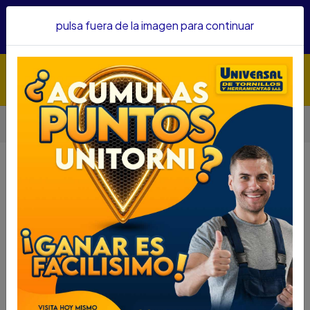
Hacemos envíos a todo el país, somos su proveedor de
pulsa fuera de la imagen para continuar
confianza&nbsp;Recibe un KIT PARRILLERO por compras
superiores a $1'000.000 mcte
Inicio
Adhesivos y Lubricantes
Limpiadores
LAVADO ECOLOGICO SIMONIZ SIN AGUA 1000ML
LAVADO ECOLOGICO SIMONIZ SIN
AGUA 1000ML
DESCRIPCIÓN
LAVADO ECOLOGICO SIMONIZ SIN AGUA 1000ML
SKU...72632061
DESCRIPCION...
ESPECIFICACIONES
Es una revolucionaria fórmula que limpia, abrillanta y