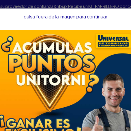
s su proveedor de confianza&nbsp;Recibe un KIT PARRILLERO por 
pulsa fuera de la imagen para continuar
erramienta Manual
Kits De Herramientas
JGO LLAVES FIJAS ST
JGO LLAVES FIJAS
DESCRIPCIÓN
JGO LLAVES FIJAS STANLEY
SKU....63750030
DESCRIPCIÓN....
Completo juego de llaves boc
excelentes acabados, 8 uni
enrollable en lona y tira con v
Ideal para todo tipo de trab