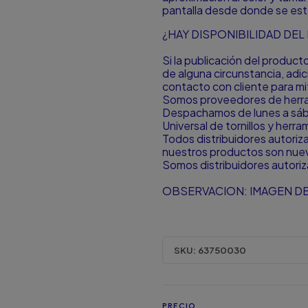
pantalla desde donde se est
¿HAY DISPONIBILIDAD DE
Si la publicación del produc
de alguna circunstancia, ad
contacto con cliente para mit
Somos proveedores de herram
Despachamos de lunes a sá
Universal de tornillos y herr
Todos distribuidores autori
nuestros productos son nuevo
Somos distribuidores autori
OBSERVACION: IMAGEN DE
SKU:
63750030
PRECIO