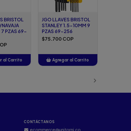
S BRISTOL
JGO LLAVES BRISTOL
/NAVAJA
STANLEY 1.5-10MM 9
 7 PZAS 69-
PZAS 69-256
$75.700 COP
COP
 al Carrito
Agregar al Carrito
ñadido
Añadido
CONTÁCTANOS
ecommerce@unitorni.co