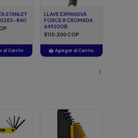
TA STANLEY
LLAVE EXPANSIVA
80253-840
FORCE 8 CROMADA
649200B
COP
$110.200 COP
 al Carrito
Agregar al Carrito
ñadido
Añadido