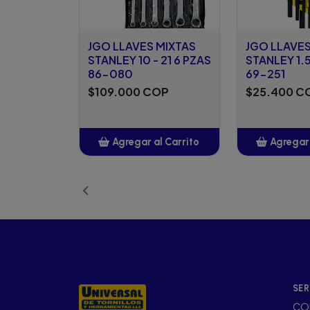
JGO LLAVES MIXTAS
JGO LLAVES
STANLEY 10 - 21 6 PZAS
STANLEY 1.
86-080
69-251
$109.000 COP
$25.400 C
Agregar al Carrito
Agregar 
Añadido
Añ
SER
CO