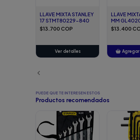
LLAVE MIXTA STANLEY
LLAVE MIXT
17 STMT80229-840
MM GL402
$13.700 COP
$13.400 C
Ver detalles
Agregar 
Añ
PUEDE QUE TE INTERESEN ESTOS
Productos recomendados