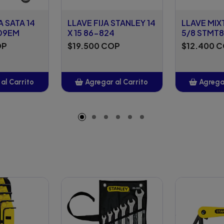
A SATA 14
LLAVE FIJA STANLEY 14
LLAVE MIX
09EM
X 15 86-824
5/8 STMT
OP
$19.500 COP
$12.400 
al Carrito
Agregar al Carrito
Agregar
adido
Añadido
A