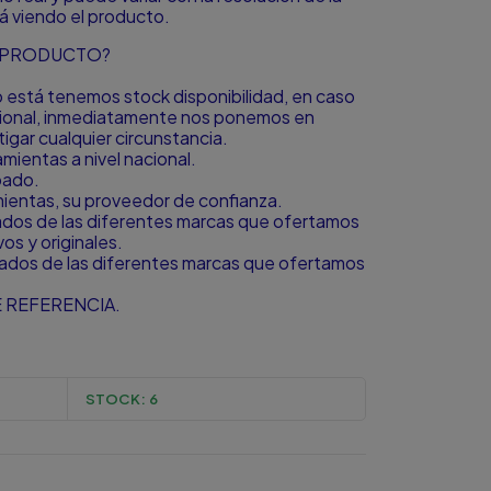
á viendo el producto.
L PRODUCTO?
to está tenemos stock disponibilidad, en caso
icional, inmediatamente nos ponemos en
igar cualquier circunstancia.
ientas a nivel nacional.
bado.
amientas, su proveedor de confianza.
zados de las diferentes marcas que ofertamos
s y originales.
zados de las diferentes marcas que ofertamos
 REFERENCIA.
STOCK:
6