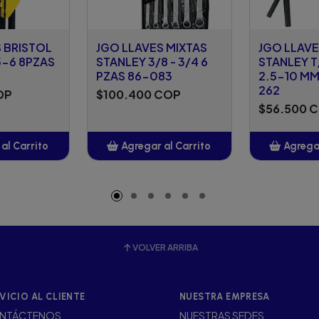
 BRISTOL
JGO LLAVES MIXTAS
JGO LLAVE
5-6 8PZAS
STANLEY 3/8 - 3/4 6
STANLEY T
PZAS 86-083
2.5-10 MM
262
OP
$100.400 COP
$56.500 
al Carrito
Agregar al Carrito
Agregar
adido
Añadido
A
VOLVER ARRIBA
VICIO AL CLIENTE
NUESTRA EMPRESA
NTÁCTENOS
NUESTRAS SEDES