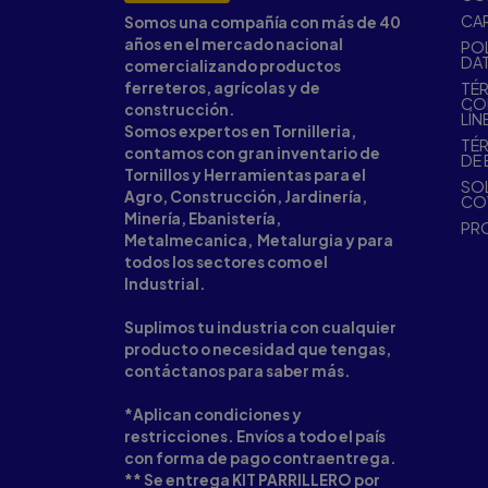
CA
Somos una compañía con más de 40
años en el mercado nacional
POL
DA
comercializando productos
ferreteros, agrícolas y de
TÉR
CO
construcción.
LÍN
Somos expertos en Tornilleria,
TÉR
contamos con gran inventario de
DE 
Tornillos y Herramientas para el
SOL
Agro, Construcción, Jardinería,
CO
Minería, Ebanistería,
PR
Metalmecanica, Metalurgia y para
todos los sectores como el
Industrial.
Suplimos tu industria con cualquier
producto o necesidad que tengas,
contáctanos para saber más.
*Aplican condiciones y
restricciones. Envíos a todo el país
con forma de pago contraentrega.
** Se entrega KIT PARRILLERO por