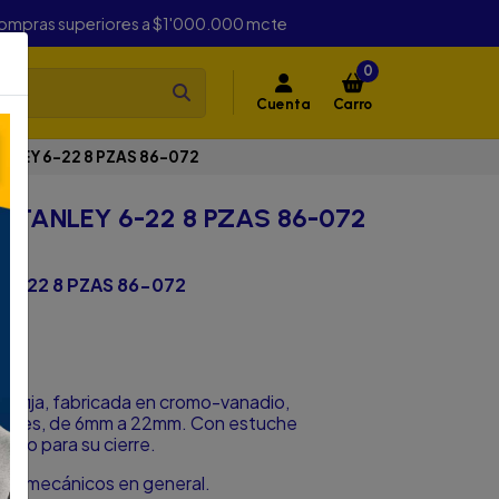
compras superiores a $1'000.000 mcte
0
Cuenta
Carro
ANLEY 6-22 8 PZAS 86-072
 STANLEY 6-22 8 PZAS 86-072
 6-22 8 PZAS 86-072
a fija, fabricada en cromo-vanadio,
dades, de 6mm a 22mm. Con estuche
elcro para su cierre.
ajos mecánicos en general.