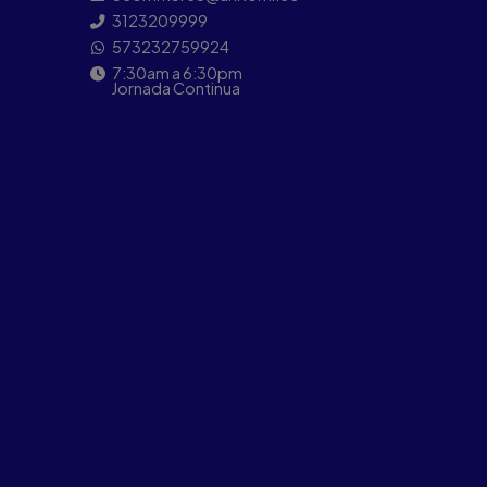
3123209999
573232759924
7:30am a 6:30pm
Jornada Continua