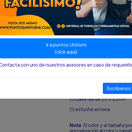
PRODUCTO 100% NUEVO
Especificaciones:
(1) Llave fija de 6 X 7mm
(1) Llave fija de 8 X 9mm
Ir a puntos Unitorni
(1) Llave fija de 10 X 11mm
(click aquí)
(1) Llave fija de 12 X 13mm
Contacta con uno de nuestros asesores en caso de requerirlo
(1) Llave fija de 14 X 15mm
(1) Llave fija de 16 X 17mm
Escribenos
(1) Llave fija de 18 X 19mm
(1) Llave fija de 20 X 22mm
(1) estuche en lona
Nota
:
El color y el tamaño p
aproximación al color y tamañ