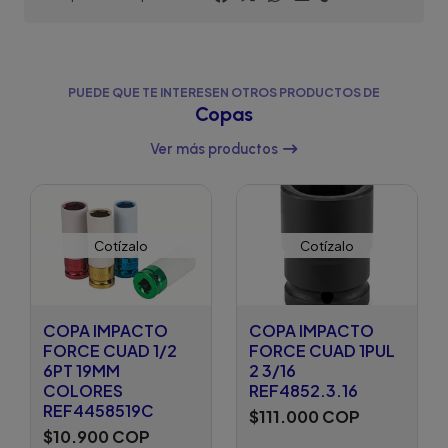
PUEDE QUE TE INTERESEN OTROS PRODUCTOS DE
Copas
Ver más productos
Cotízalo
Cotízalo
COPA IMPACTO
COPA IMPACTO
FORCE CUAD 1/2
FORCE CUAD 1PUL
6PT 19MM
2 3/16
COLORES
REF4852.3.16
REF4458519C
$111.000 COP
$10.900 COP