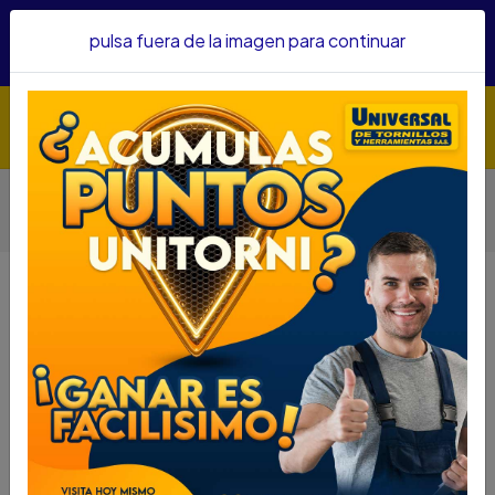
Hacemos envíos a todo el país, somos su proveedor de
pulsa fuera de la imagen para continuar
confianza&nbsp;Recibe un KIT PARRILLERO por compras
superiores a $1'000.000 mcte
Inicio
Herramientas
Accesorios Para Herramientas
Copas
COPA IMPACTO FORCE LARGA CUAD 1" 55MM REF48510055
COPA IMPACTO FORCE LARGA
CUAD 1" 55MM REF48510055
DESCRIPCIÓN
COPA IMPACTO FORCE LARGA CUAD 1"
55MM REF48510055
SKU.....44155022
DESCRIPCION....