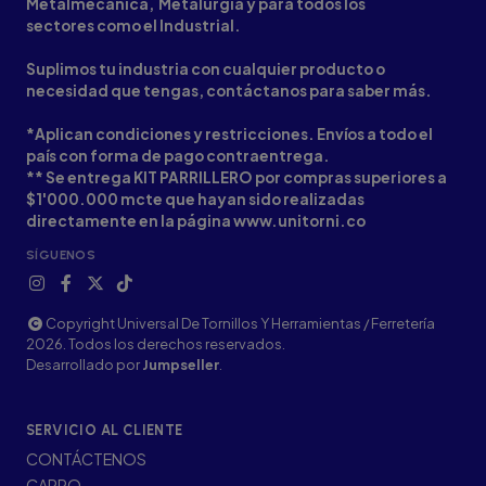
Metalmecanica, Metalurgia y para todos los
sectores como el Industrial.
Suplimos tu industria con cualquier producto o
necesidad que tengas, contáctanos para saber más.
*Aplican condiciones y restricciones. Envíos a todo el
país con forma de pago contraentrega.
** Se entrega KIT PARRILLERO por compras superiores a
$1'000.000 mcte que hayan sido realizadas
directamente en la página www.unitorni.co
SÍGUENOS
Copyright Universal De Tornillos Y Herramientas / Ferretería
2026. Todos los derechos reservados.
Desarrollado por
Jumpseller
.
SERVICIO AL CLIENTE
CONTÁCTENOS
CARRO