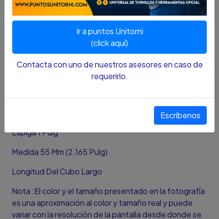
ESPECIFICACIONES
Ir a puntos Unitorni
Espiga 1'
(click aquí)
Largo 100mm
Contacta con uno de nuestros asesores en caso de
Peso 1696g
requerirlo.
Aplicación Uso En Herramientas De Impacto
Tipo De Cubo 6 Puntos
Escribenos
Espiga 1 Pulg
Medida 55 Mm (2.165 Pulg)
Longitud Del Cubo Largo
Nota :El color y el tamaño presentado en la fotografía
es una aproximación al color y tamaño real y puede
variar con la resolución de la pantalla desde donde se