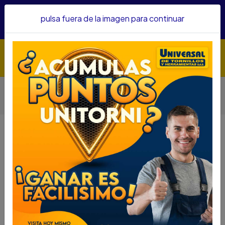
Hacemos envíos a todo el país, somos su proveedor de
pulsa fuera de la imagen para continuar
confianza&nbsp;Recibe un KIT PARRILLERO por compras
superiores a $1'000.000 mcte
Inicio
Herramientas
Accesorios Para Herramientas
Copas
COPA BRISTOL FORCE CUAD 1/2 19MM REF34407019
COPA BRISTOL FORCE CUAD 1/2
19MM REF34407019
DESCRIPCIÓN
COPA BRISTOL FORCE CUAD 1/2 19MM
REF34407019
SKU....46518050
DESCRIPCIÓN..
.