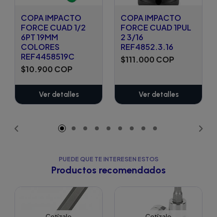
COPA IMPACTO
COPA IMPACTO
FORCE CUAD 1/2
FORCE CUAD 1PUL
6PT 19MM
2 3/16
COLORES
REF4852.3.16
REF4458519C
$111.000 COP
$10.900 COP
Ver detalles
Ver detalles
PUEDE QUE TE INTERESEN ESTOS
Productos recomendados
Cotízalo
Cotízalo