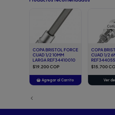
Cotí
COPA BRISTOL FORCE
COPA BRIS
CUAD 1/2 10MM
CUAD 1/2 
LARGA REF34410010
REF34405
$19.200 COP
$15.700 C
Agregar al Carrito
Ver de
Añadido