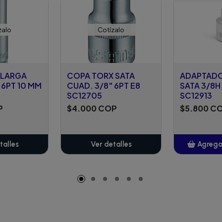
zalo
Cotízalo
 LARGA
COPA TORX SATA
ADAPTAD
 6PT 10 MM
CUAD. 3/8" 6PT E8
SATA 3/8H
SC12705
SC12913
P
$4.000 COP
$5.800 C
talles
Ver detalles
Agregar
A