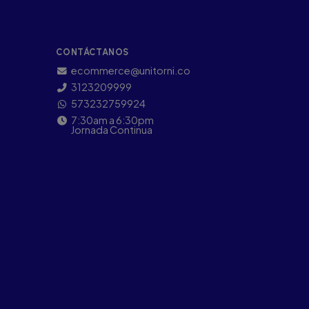
CONTÁCTANOS
ecommerce@unitorni.co
3123209999
573232759924
7:30am a 6:30pm
Jornada Continua