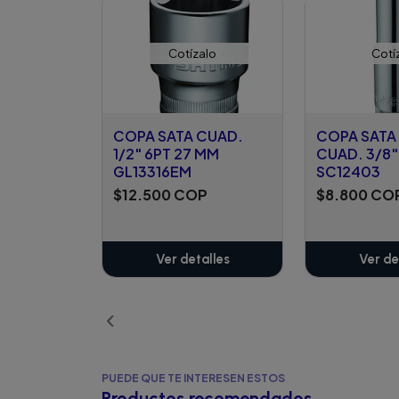
Cotízalo
Cotí
COPA SATA CUAD.
COPA SATA
1/2" 6PT 27 MM
CUAD. 3/8"
GL13316EM
SC12403
$12.500 COP
$8.800 CO
Ver detalles
Ver de
PUEDE QUE TE INTERESEN ESTOS
Productos recomendados