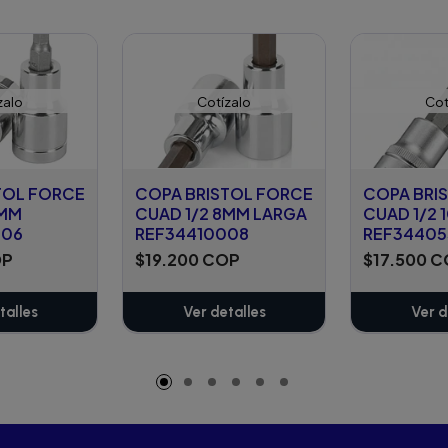
zalo
Cotízalo
Cot
TOL FORCE
COPA BRISTOL FORCE
COPA BRI
6MM
CUAD 1/2 8MM LARGA
CUAD 1/2
506
REF34410008
REF34405
OP
$19.200 COP
$17.500 
talles
Ver detalles
Ver d