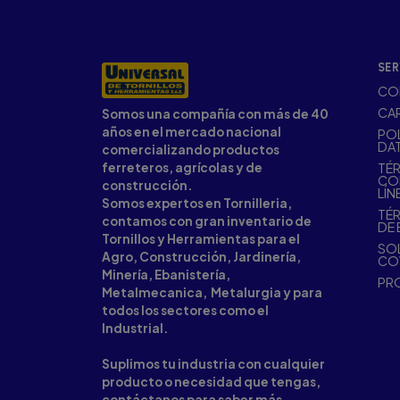
SER
CO
CA
Somos una compañía con más de 40
años en el mercado nacional
POL
DA
comercializando productos
ferreteros, agrícolas y de
TÉR
CO
construcción.
LÍN
Somos expertos en Tornilleria,
TÉR
contamos con gran inventario de
DE 
Tornillos y Herramientas para el
SOL
Agro, Construcción, Jardinería,
CO
Minería, Ebanistería,
PR
Metalmecanica, Metalurgia y para
todos los sectores como el
Industrial.
Suplimos tu industria con cualquier
producto o necesidad que tengas,
contáctanos para saber más.