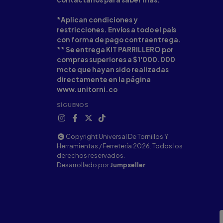
*Aplican condiciones y
restricciones. Envíos a todo el país
con forma de pago contraentrega.
** Se entrega KIT PARRILLERO por
compras superiores a $1'000.000
mcte que hayan sido realizadas
directamente en la página
www.unitorni.co
SÍGUENOS
Copyright Universal De Tornillos Y
Herramientas / Ferretería 2026. Todos los
derechos reservados.
Desarrollado por
Jumpseller
.