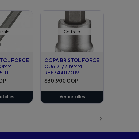
ízalo
Cotízalo
STOL FORCE
COPA BRISTOL FORCE
 10MM
CUAD 1/2 19MM
510
REF34407019
COP
$30.900 COP
etalles
Ver detalles