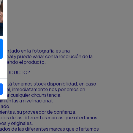
resentado en la fotografía es una
o real y puede variar con la resolución de la
á viendo el producto.
.
L PRODUCTO?
to está tenemos stock disponibilidad, en caso
icional, inmediatamente nos ponemos en
igar cualquier circunstancia.
ientas a nivel nacional.
bado.
amientas, su proveedor de confianza.
zados de las diferentes marcas que ofertamos
s y originales.
zados de las diferentes marcas que ofertamos