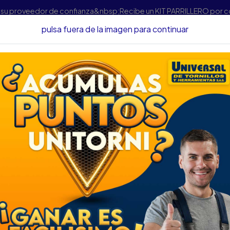
s su proveedor de confianza&nbsp;Recibe un KIT PARRILLERO por 
pulsa fuera de la imagen para continuar
rramientas Automotrices
COPAS
COPA BRISTOL FORCE CUAD
COPA BRISTOL FO
REF34410012
DESCRIPCIÓN
COPA BRISTOL FORCE CUA
SKU...46518210
DESCRIPCIÓN...
ESPECIFICACIONES
Aplicación uso manual
Tipo de punta hexagonal