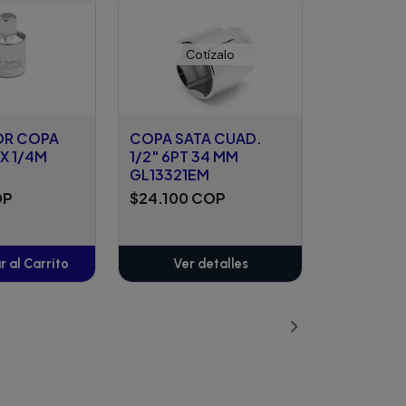
Cotízalo
OR COPA
COPA SATA CUAD.
 X 1/4M
1/2" 6PT 34 MM
GL13321EM
OP
$24.100 COP
 al Carrito
Ver detalles
ñadido