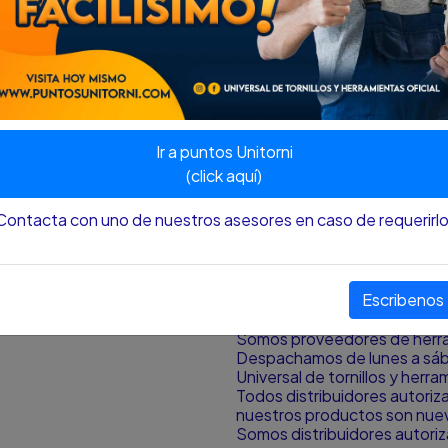
Espiga 1/2"
Medida de la punta
12 mm (0.472 pulg [inch])
Frente: 100.0 mm
Profundidad: 24.0 mm
Altura: 24.0 mm
Peso: 140.0 g
Ir a puntos Unitorni
Nota
:
El color y el tamaño p
(click aquí)
aproximación al color y tamañ
pantalla desde donde se est
Contacta con uno de nuestros asesores en caso de requerirlo
¿HAY DISPONIBILIDAD DE
Si la publicación del produc
Escribenos
de alguna circunstancia, ad
contacto con cliente para mit
Somos proveedores de herram
Despachamos de lunes a sá
Universal de tornillos y herr
Todos distribuidores autori
nuestros productos son nuevo
Somos distribuidores autori