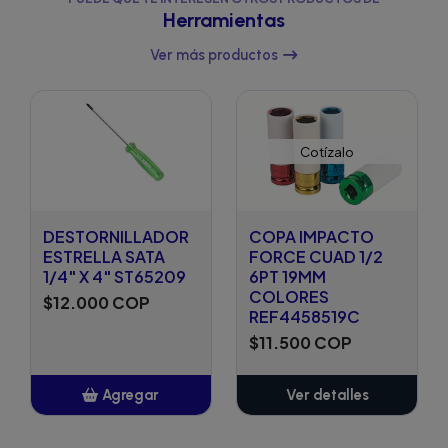
Herramientas
Ver más productos
Cotízalo
DESTORNILLADOR
COPA IMPACTO
ESTRELLA SATA
FORCE CUAD 1/2
1/4" X 4" ST65209
6PT 19MM
COLORES
$12.000 COP
REF4458519C
$11.500 COP
Agregar
Ver detalles
Añadido