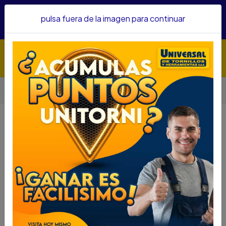
Hacemos envíos a todo el país, somos su proveedor de
pulsa fuera de la imagen para continuar
confianza&nbsp;Recibe un KIT PARRILLERO por compras
superiores a $1'000.000 mcte
Inicio
Herramientas
TIJERA AVIACION COVO RECTA 10" A145-9CC2103-A
TIJERA AVIACION COVO RECTA 10"
A145-9CC2103-A
DESCRIPCIÓN
TIJERA AVIACION COVO RECTA 10" A145-
9CC2103-A
SKU....73610003
DESCRIPCIÓN...