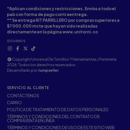
*Aplican condiciones y restricciones. Envíos a todo el
país con forma de pago contraentrega.
** Se entrega KIT PARRILLERO por compras superiores a
$1'000.000 mcte que hayan sido realizadas
directamente en la página www.unitorni.co
SÍGUENOS
Copyright Universal De Tornillos Y Herramientas / Ferretería
2026. Todos los derechos reservados.
Desarrollado por
Jumpseller
.
SERVICIO AL CLIENTE
CONTÁCTENOS
CARRO
POLÍTICA DE TRATAMIENTO DE DATOS PERSONALES
TÉRMINOS Y CONDICIONES DEL CONTRATO DE
COMPRAVENTA EN LÍNEA
TÉRMINOS Y CONDICIONES DE USO DE ESTE SITIO WEB