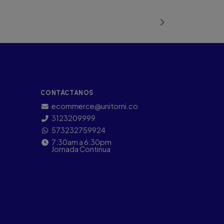
Añadido
CONTÁCTANOS
ecommerce@unitorni.co
3123209999
573232759924
7:30am a 6:30pm
Jornada Continua