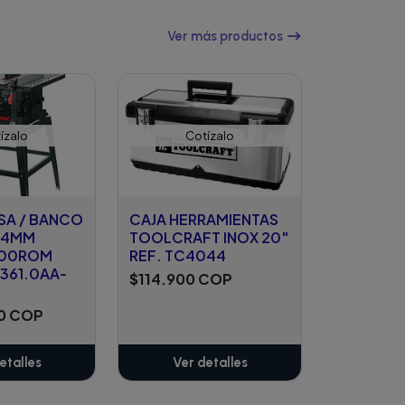
Ver más productos
ízalo
Cotízalo
SA / BANCO
CAJA HERRAMIENTAS
254MM
TOOLCRAFT INOX 20"
000ROM
REF. TC4044
.361.0AA-
$114.900 COP
00 COP
etalles
Ver detalles