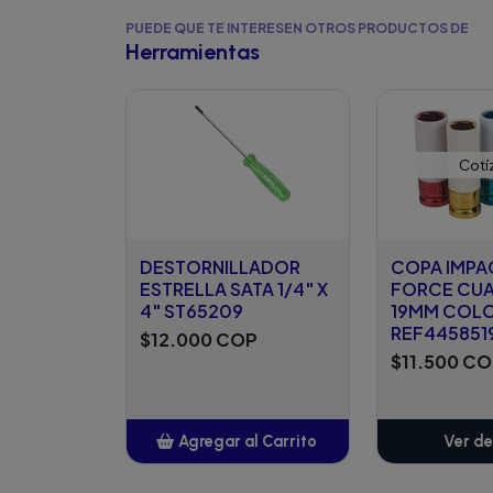
PUEDE QUE TE INTERESEN OTROS PRODUCTOS DE
Herramientas
Cotí
DESTORNILLADOR
COPA IMP
ESTRELLA SATA 1/4" X
FORCE CUAD
4" ST65209
19MM COL
REF445851
$12.000 COP
$11.500 C
Agregar al Carrito
Ver de
Añadido