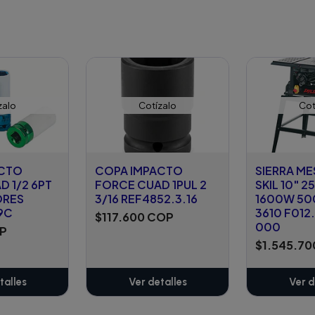
zalo
Cotízalo
Cot
ACTO
COPA IMPACTO
SIERRA ME
 1/2 6PT
FORCE CUAD 1PUL 2
SKIL 10" 
ORES
3/16 REF4852.3.16
1600W 5
9C
3610 F012
$117.600 COP
000
OP
$1.545.7
talles
Ver detalles
Ver d