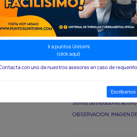
Nota
:
El color y el tamaño p
aproximación al color y tamañ
pantalla desde donde se est
¿HAY DISPONIBILIDAD DE
Ir a puntos Unitorni
(click aquí)
Si la publicación del produc
de alguna circunstancia, ad
Contacta con uno de nuestros asesores en caso de requerirlo
contacto con cliente para mit
Somos proveedores de herram
Despachamos de lunes a sá
Universal de tornillos y herr
Todos distribuidores autori
Escribenos
nuestros productos son nuevo
Somos distribuidores autori
OBSERVACION: IMAGEN DE