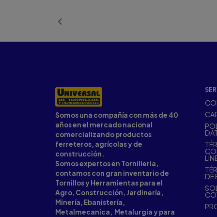
Añ
SER
CO
CA
Somos una compañía con más de 40
años en el mercado nacional
POL
DA
comercializando productos
ferreteros, agrícolas y de
TÉR
CO
construcción.
LÍN
Somos expertos en Tornilleria,
TÉR
contamos con gran inventario de
DE 
Tornillos y Herramientas para el
SOL
Agro, Construcción, Jardinería,
CO
Minería, Ebanistería,
PR
Metalmecanica, Metalurgia y para