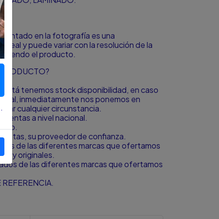
resentado en la fotografía es una
o real y puede variar con la resolución de la
á viendo el producto.
L PRODUCTO?
to está tenemos stock disponibilidad, en caso
icional, inmediatamente nos ponemos en
.
igar cualquier circunstancia.
ientas a nivel nacional.
bado.
amientas, su proveedor de confianza.
zados de las diferentes marcas que ofertamos
s y originales.
zados de las diferentes marcas que ofertamos
 REFERENCIA.