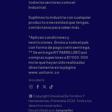
todos los sectores como el
Industrial.
Suplimos tu industria con cualquier
producto o necesidad que tengas,
contáctanos para saber más.
*Aplican condiciones y
restricciones. Envíos a todo el país
con forma de pago contraentrega.
** Se entrega KIT PARRILLERO por
compras superiores a $1'000.000
mcte que hayan sido realizadas
directamente en la página
www.unitorni.co
SÍGUENOS
Copyright Universal De Tornillos Y
Herramientas / Ferretería 2026. Todos los
derechos reservados.
Desarrollado por
Jumpseller
.