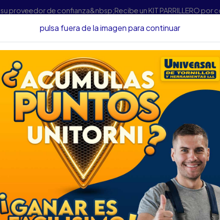
s su proveedor de confianza&nbsp;Recibe un KIT PARRILLERO por 
pulsa fuera de la imagen para continuar
Herramientas
SERRUCHO COVO 22" MANGO MADERA CV-CJ
SERRUCHO COVO 
0122
DESCRIPCIÓN
SERRUCHO COVO 22" MA
SKU.....72680165
DESCRIPCIÓN....
SERRUCHO MANGO DE MADE
PULGADA DIENTES TEMPLA
DURADERO PUNTA REFORZA
CONTRACHAPADO, AGLOM