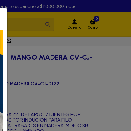
compras superiores a $1'000.000 mcte
0
Cuenta
Carro
-0122
22" MANGO MADERA CV-CJ-
NGO MADERA CV-CJ-0122
RA 22" DE LARGO 7 DIENTES POR
DOS POR INDUCION PARA FILO
DA TRABAJOS EN MADERA, MDF, OSB,
ERADO, LAMINADO.