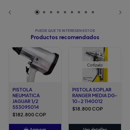
Añadido
PUEDE QUE TE INTERESEN ESTOS
Productos recomendados
Cotízalo
PISTOLA
PISTOLA SOPLAR
NEUMATICA
RANGER MEDIA DG-
JAGUAR 1/2
10-2 1140012
553095014
$18.800 COP
$182.800 COP
Agregar
Ver detalles