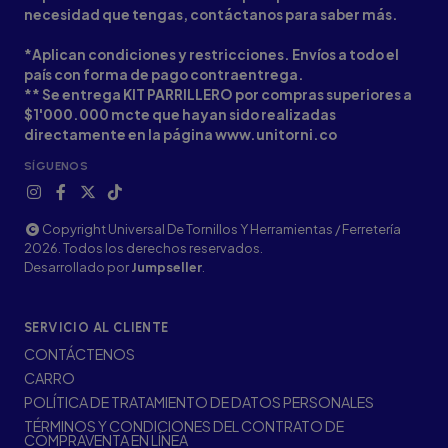
necesidad que tengas, contáctanos para saber más.
*Aplican condiciones y restricciones. Envíos a todo el
país con forma de pago contraentrega.
** Se entrega KIT PARRILLERO por compras superiores a
$1'000.000 mcte que hayan sido realizadas
directamente en la página www.unitorni.co
SÍGUENOS
Copyright Universal De Tornillos Y Herramientas / Ferretería
2026. Todos los derechos reservados.
Desarrollado por
Jumpseller
.
SERVICIO AL CLIENTE
CONTÁCTENOS
CARRO
POLÍTICA DE TRATAMIENTO DE DATOS PERSONALES
TÉRMINOS Y CONDICIONES DEL CONTRATO DE
COMPRAVENTA EN LÍNEA