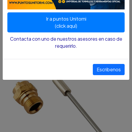
SKU...72390160
Ir a puntos Unitorni
STOCK:
0
SKU:
72390160
(click aquí)
¡Últimas unidades!
Contacta con uno de nuestros asesores en caso de
requerirlo.
Escribenos