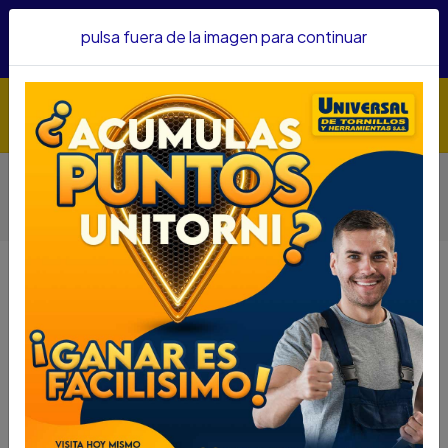
Hacemos envíos a todo el país, somos su proveedor de
pulsa fuera de la imagen para continuar
confianza&nbsp;Recibe un KIT PARRILLERO por compras
superiores a $1'000.000 mcte
Inicio
Herramientas
Herramienta Manual
Otras Herramientas Manuales
REPUESTO PISTOLA SAGOLA KIT PICO+BOQ+AGUJA 1.8
CLASSIC LUX ALTA
REPUESTO PISTOLA SAGOLA KIT
PICO+BOQ+AGUJA 1.8 CLASSIC LUX
ALTA
DESCRIPCIÓN
REPUESTO PISTOLA SAGOLA KIT
PICO+BOQ+AGUJA 1.8 CLASSIC LUX ALTA