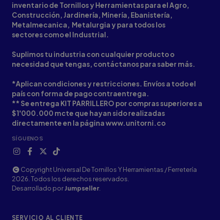
inventario de Tornillos y Herramientas para el Agro,
Construcción, Jardinería, Minería, Ebanistería,
Metalmecanica, Metalurgia y para todos los
sectores como el Industrial.
Suplimos tu industria con cualquier producto o
necesidad que tengas, contáctanos para saber más.
*Aplican condiciones y restricciones. Envíos a todo el
país con forma de pago contraentrega.
** Se entrega KIT PARRILLERO por compras superiores a
$1'000.000 mcte que hayan sido realizadas
directamente en la página www.unitorni.co
SÍGUENOS
Copyright Universal De Tornillos Y Herramientas / Ferretería
2026. Todos los derechos reservados.
Desarrollado por
Jumpseller
.
SERVICIO AL CLIENTE