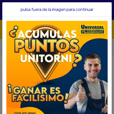
Hacemos envíos a todo el país, somos su proveedor de
pulsa fuera de la imagen para continuar
confianza&nbsp;Recibe un KIT PARRILLERO por compras
superiores a $1'000.000 mcte
Inicio
Herramientas
MARTILLO UÑA COVO 29 MM M/MADERA ALTO CARBONO
A145-9CXW01-29
MARTILLO UÑA COVO 29 MM
M/MADERA ALTO CARBONO A145-
9CXW01-29
DESCRIPCIÓN
MARTILLO UÑA COVO 29 MM M/MADERA ALTO
CARBONO A145-9CXW01-29
SKU....67645013