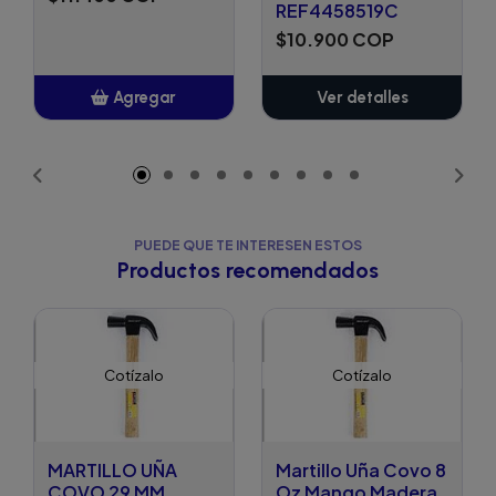
REF4458519C
$10.900 COP
Agregar
Ver detalles
Añadido
PUEDE QUE TE INTERESEN ESTOS
Productos recomendados
Cotízalo
Cotízalo
MARTILLO UÑA
Martillo Uña Covo 8
COVO 29 MM
Oz Mango Madera