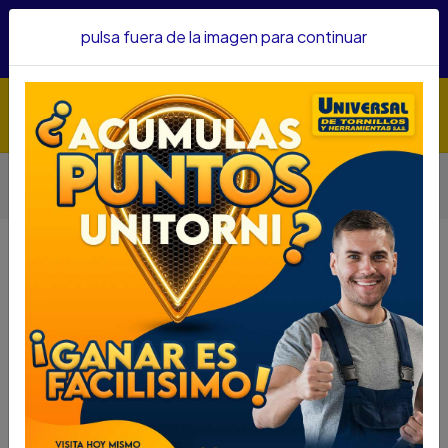
Hacemos envíos a todo el país, somos su proveedor de
pulsa fuera de la imagen para continuar
confianza&nbsp;Recibe un KIT PARRILLERO por compras
superiores a $1'000.000 mcte
Inicio
Herramientas
MARCADORES METAL PROWELD/OXYEWLD/STEELCO
AMARILLO
MARCADORES METAL
PROWELD/OXYEWLD/STEELCO
AMARILLO
DESCRIPCIÓN
MARCADORES METAL
PROWELD/OXYEWLD/STEELCO
AMARILLO