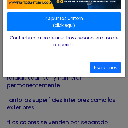
SKU : 67500021
Ir a puntos Unitorni
(click aquí)
Contacta con uno de nuestros asesores en caso de
DESCRIPCIÓN:
requerirlo.
El versátil rotulador de pintura Oxyweld
dispensa una pintura de esmalte de alto
Escribenos
brillo y secado rápido para marcar,
rotular, codificar y numerar
permanentemente
tanto las superficies interiores como las
exteriores.
*Los colores se venden por separado.