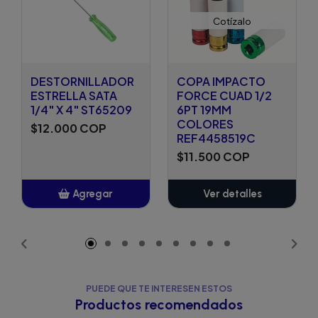
Cotízalo
DESTORNILLADOR
COPA IMPACTO
ESTRELLA SATA
FORCE CUAD 1/2
1/4" X 4" ST65209
6PT 19MM
COLORES
$12.000 COP
REF4458519C
$11.500 COP
Agregar
Ver detalles
Añadido
PUEDE QUE TE INTERESEN ESTOS
Productos recomendados