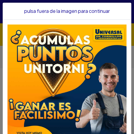
Hacemos envíos a todo el país, somos su proveedor de
pulsa fuera de la imagen para continuar
confianza&nbsp;Recibe un KIT PARRILLERO por compras
superiores a $1'000.000 mcte
Inicio
Herramientas
Herramienta Manual
Otras Herramientas Manuales
MACHUELOS NF WIN 1/2 16-01019
MACHUELOS NF WIN 1/2 16-01019
DESCRIPCIÓN
MACHUELOS NF WIN 1/2 16-01019
SKU...66840040
DESCRIPCION...