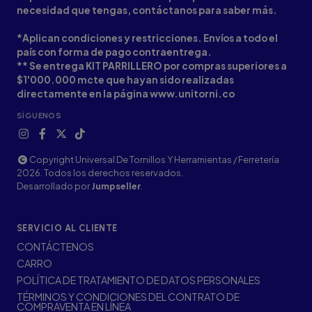
necesidad que tengas, contáctanos para saber más.
*Aplican condiciones y restricciones. Envíos a todo el
país con forma de pago contraentrega.
** Se entrega KIT PARRILLERO por compras superiores a
$1'000.000 mcte que hayan sido realizadas
directamente en la página www.unitorni.co
SÍGUENOS
Copyright Universal De Tornillos Y Herramientas / Ferretería
2026. Todos los derechos reservados.
Desarrollado por
Jumpseller
.
SERVICIO AL CLIENTE
CONTÁCTENOS
CARRO
POLÍTICA DE TRATAMIENTO DE DATOS PERSONALES
TÉRMINOS Y CONDICIONES DEL CONTRATO DE
COMPRAVENTA EN LÍNEA