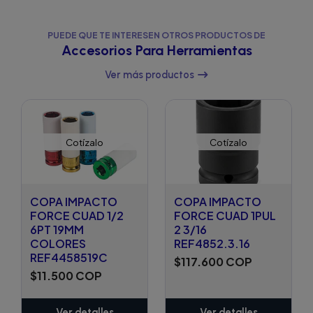
PUEDE QUE TE INTERESEN OTROS PRODUCTOS DE
Accesorios Para Herramientas
Ver más productos
Cotízalo
Cotízalo
COPA IMPACTO
COPA IMPACTO
FORCE CUAD 1/2
FORCE CUAD 1PUL
6PT 19MM
2 3/16
COLORES
REF4852.3.16
REF4458519C
$117.600 COP
$11.500 COP
Ver detalles
Ver detalles