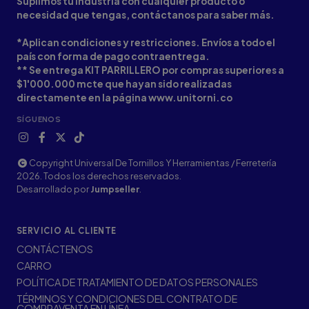
Suplimos tu industria con cualquier producto o
necesidad que tengas, contáctanos para saber más.
*Aplican condiciones y restricciones. Envíos a todo el
país con forma de pago contraentrega.
** Se entrega KIT PARRILLERO por compras superiores a
$1'000.000 mcte que hayan sido realizadas
directamente en la página www.unitorni.co
SÍGUENOS
Copyright Universal De Tornillos Y Herramientas / Ferretería
2026. Todos los derechos reservados.
Desarrollado por
Jumpseller
.
SERVICIO AL CLIENTE
CONTÁCTENOS
CARRO
POLÍTICA DE TRATAMIENTO DE DATOS PERSONALES
TÉRMINOS Y CONDICIONES DEL CONTRATO DE
COMPRAVENTA EN LÍNEA