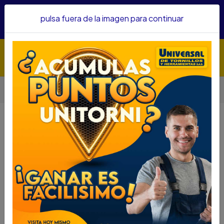
Hacemos envíos a todo el país, somos su proveedor de
pulsa fuera de la imagen para continuar
confianza&nbsp;Recibe un KIT PARRILLERO por compras
superiores a $1'000.000 mcte
Inicio
Herramientas
Accesorios Para Herramientas
MACHUELOS NF WIN 7/16 16-01017
MACHUELOS NF WIN 7/16 16-01017
DESCRIPCIÓN
MACHUELOS NF WIN 7/16 16-01017
SKU...66840035
DESCRIPCIÓN....