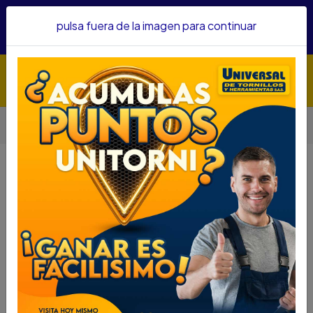
Hacemos envíos a todo el país, somos su proveedor de
pulsa fuera de la imagen para continuar
confianza&nbsp;Recibe un KIT PARRILLERO por compras
superiores a $1'000.000 mcte
Inicio
Herramientas
Herramienta Manual
Llaves
LLAVE TUBO STANLEY 24 87626
LLAVE TUBO STANLEY 24 87626
DESCRIPCIÓN
LLAVE TUBO STANLEY 24 87626
SKU....66630035
DESCRIPCIÓN.....
Cuerpo de hierro fundido.
Mordaza forjada en acero Cromo Molibdeno.