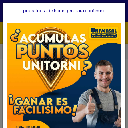
Hacemos envíos a todo el país, somos su proveedor de
pulsa fuera de la imagen para continuar
confianza&nbsp;Recibe un KIT PARRILLERO por compras
superiores a $1'000.000 mcte
Inicio
Herramientas
Herramienta Manual
Llaves
LLAVE MIXTA SATA 3/4" GL40109EM
LLAVE MIXTA SATA 3/4"
GL40109EM
DESCRIPCIÓN
UTH 66400051
LLAVE MIXTA SATA 3/4" GL40109EM
DESCRIPCIÓN
Las llaves combinadas ofrecen una mayor agilidad y