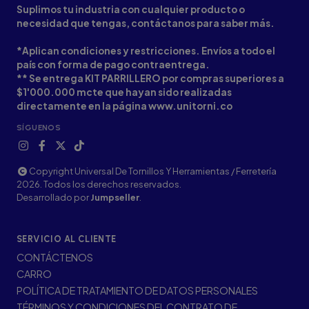
Suplimos tu industria con cualquier producto o
necesidad que tengas, contáctanos para saber más.
*Aplican condiciones y restricciones. Envíos a todo el
país con forma de pago contraentrega.
** Se entrega KIT PARRILLERO por compras superiores a
$1'000.000 mcte que hayan sido realizadas
directamente en la página www.unitorni.co
SÍGUENOS
Copyright Universal De Tornillos Y Herramientas / Ferretería
2026. Todos los derechos reservados.
Desarrollado por
Jumpseller
.
SERVICIO AL CLIENTE
CONTÁCTENOS
CARRO
POLÍTICA DE TRATAMIENTO DE DATOS PERSONALES
TÉRMINOS Y CONDICIONES DEL CONTRATO DE