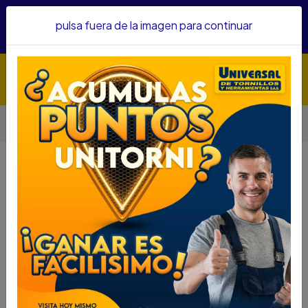
Hacemos envíos a todo el país, somos su proveedor de
pulsa fuera de la imagen para continuar
confianza&nbsp;Recibe un KIT PARRILLERO por compras
superiores a $1'000.000 mcte
Inicio
Herramientas
Herramienta Manual
Llaves
LLAVE MIXTA RANGER 15/16 2007110
LLAVE MIXTA RANGER 15/16
2007110
DESCRIPCIÓN
LLAVE MIXTA RANGER 15/16 2007110
SKU...66458150
DESCRIPCIÓN.....