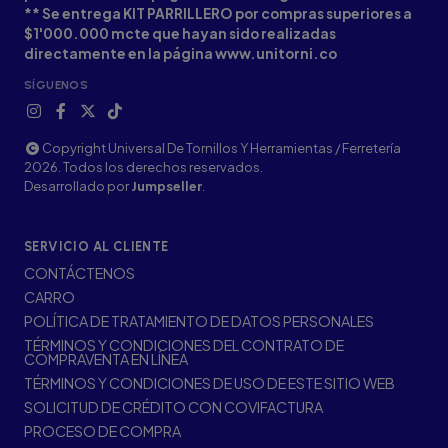
** Se entrega KIT PARRILLERO por compras superiores a
$1'000.000 mcte que hayan sido realizadas
directamente en la página www.unitorni.co
SÍGUENOS
Copyright Universal De Tornillos Y Herramientas / Ferretería
2026. Todos los derechos reservados.
Desarrollado por
Jumpseller
.
SERVICIO AL CLIENTE
CONTÁCTENOS
CARRO
POLÍTICA DE TRATAMIENTO DE DATOS PERSONALES
TÉRMINOS Y CONDICIONES DEL CONTRATO DE
COMPRAVENTA EN LÍNEA
TÉRMINOS Y CONDICIONES DE USO DE ESTE SITIO WEB
SOLICITUD DE CRÉDITO CON COVIFACTURA
PROCESO DE COMPRA