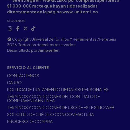
** Se entrega KIT PARRILLERO por compras superiores a
$1'000.000 mcte que hayan sido realizadas
directamente en la página www.unitorni.co
SÍGUENOS
Copyright Universal De Tornillos Y Herramientas / Ferretería
2026. Todos los derechos reservados.
Desarrollado por
Jumpseller
.
SERVICIO AL CLIENTE
CONTÁCTENOS
CARRO
POLÍTICA DE TRATAMIENTO DE DATOS PERSONALES
TÉRMINOS Y CONDICIONES DEL CONTRATO DE
COMPRAVENTA EN LÍNEA
TÉRMINOS Y CONDICIONES DE USO DE ESTE SITIO WEB
SOLICITUD DE CRÉDITO CON COVIFACTURA
PROCESO DE COMPRA