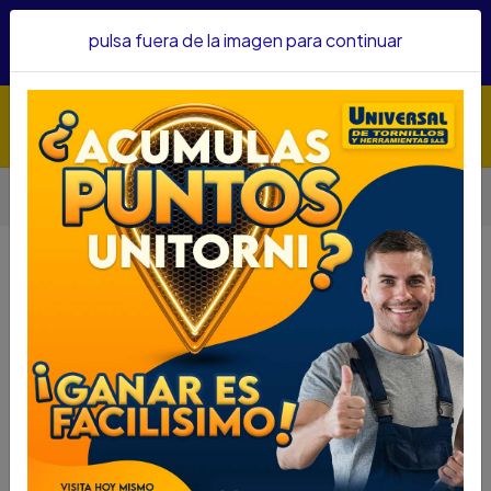
Hacemos envíos a todo el país, somos su proveedor de
pulsa fuera de la imagen para continuar
confianza&nbsp;Recibe un KIT PARRILLERO por compras
superiores a $1'000.000 mcte
Inicio
Herramientas
Herramienta Manual
Llaves
LLAVE MIXTA FORCE 2
LLAVE MIXTA FORCE 2
DESCRIPCIÓN
LLAVE MIXTA FORCE 2
SKU : 66332260
DESCRIPCION....
Llave combinada corofija cromada larga de 2” Force
7552.0