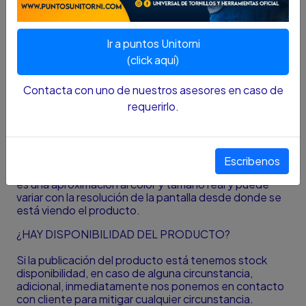
Llave Mixta Makros 32 mm
Terminación cromada
Ir a puntos Unitorni
Las llaves combinadas Makros están hechas para
(click aquí)
sobrepasar largamente las normas industriales ANSI.
Contacta con uno de nuestros asesores en caso de
Su extremo abierto está orientado a 15º para lograr
requerirlo.
ajustes rápidos. Mientras que su extremo de corona
de 12 puntas brinda un ángulo de recuperación de 30º
y máxima seguridad para altos aprietes
Escribenos
Nota
:
El color y el tamaño presentado en la fotografía
es una aproximación al color y tamaño real y puede
variar con la resolución de la pantalla desde donde se
está viendo el producto.
¿HAY DISPONIBILIDAD DEL PRODUCTO?
Si la publicación del producto está tenemos stock
disponibilidad, en caso de alguna circunstancia,
adicional, inmediatamente nos ponemos en contacto
con cliente para mitigar cualquier circunstancia.