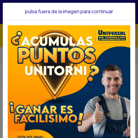
Hacemos envíos a todo el país, somos su proveedor de
pulsa fuera de la imagen para continuar
confianza&nbsp;Recibe un KIT PARRILLERO por compras
superiores a $1'000.000 mcte
Inicio
Herramientas
Herramienta Manual
Llaves
LLAVE MIXTA 32 MM MAKROS
LLAVE MIXTA 32 MM MAKROS
DESCRIPCIÓN
LLAVE MIXTA 32 MM MAKROS
SKU....66458195
DESCRIPCIÓN...
ESPECIFICACIONES