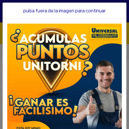
Hacemos envíos a todo el país, somos su proveedor de
pulsa fuera de la imagen para continuar
confianza&nbsp;Recibe un KIT PARRILLERO por compras
superiores a $1'000.000 mcte
Inicio
Herramientas
Herramienta Manual
Llaves
LLAVE EXPANSIVA SATA 18" ST47207SC
LLAVE EXPANSIVA SATA 18"
ST47207SC
DESCRIPCIÓN
SKU...66006031
LLAVE EXPANSIVA SATA 18" ST47207SC
DESCRIPCIÓN...
Aleación en cromo vanadio que permite una alta
resistencia mecánica