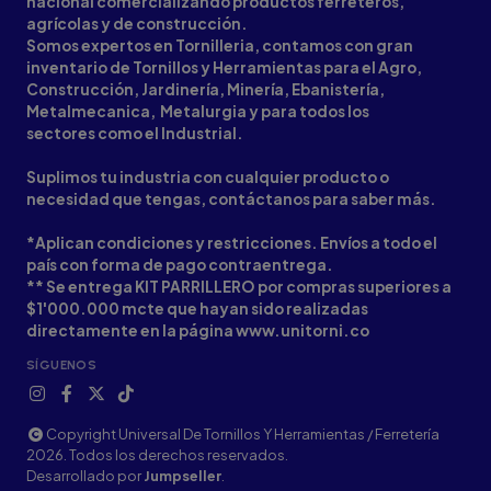
nacional comercializando productos ferreteros,
agrícolas y de construcción.
Somos expertos en Tornilleria, contamos con gran
inventario de Tornillos y Herramientas para el Agro,
Construcción, Jardinería, Minería, Ebanistería,
Metalmecanica, Metalurgia y para todos los
sectores como el Industrial.
Suplimos tu industria con cualquier producto o
necesidad que tengas, contáctanos para saber más.
*Aplican condiciones y restricciones. Envíos a todo el
país con forma de pago contraentrega.
** Se entrega KIT PARRILLERO por compras superiores a
$1'000.000 mcte que hayan sido realizadas
directamente en la página www.unitorni.co
SÍGUENOS
Copyright Universal De Tornillos Y Herramientas / Ferretería
2026. Todos los derechos reservados.
Desarrollado por
Jumpseller
.