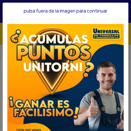
Hacemos envíos a todo el país, somos su proveedor de
pulsa fuera de la imagen para continuar
confianza&nbsp;Recibe un KIT PARRILLERO por compras
superiores a $1'000.000 mcte
Inicio
Herramientas
Herramienta Manual
Llaves
LLAVE EXPANSIVA COVO 10" CV-AW-0110
LLAVE EXPANSIVA COVO 10" CV-
AW-0110
DESCRIPCIÓN
LLAVE EXPANSIVA COVO 10" CV-AW-0110
SKU.....66002016
DESCRIPCIÓN.....
MANGO GRIP PZA.