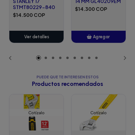
STANLEY 17
14 MM GL40209EM
STMT80229-840
$14.300 COP
$14.500 COP
Ver detalles
Agregar
Añadido
PUEDE QUE TE INTERESEN ESTOS
Productos recomendados
Cotízalo
Cotízalo