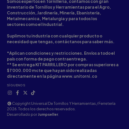
Somos expertos en Tornilleria, contamos con gran
inventario de Tornillos y Herramientas para el Agro,
Construcción, Jardinería, Minería, Ebanistería,
Metalmecanica, Metalurgia y para todos los
sectores como el Industrial.
Suplimos tu industria con cualquier producto o
necesidad que tengas, contáctanos para saber más.
*Aplican condiciones y restricciones. Envíos a todo el
país con forma de pago contraentrega.
** Se entrega KIT PARRILLERO por compras superiores a
$1'000.000 mcte que hayan sido realizadas
directamente en la página www.unitorni.co
SÍGUENOS
Copyright Universal De Tornillos Y Herramientas / Ferretería
2026. Todos los derechos reservados.
Desarrollado por
Jumpseller
.