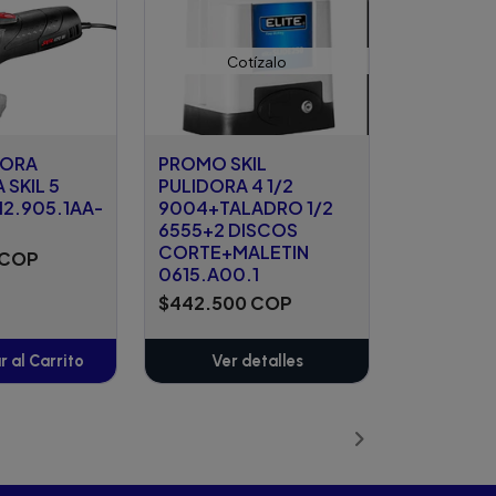
Cotízalo
DORA
PROMO SKIL
 SKIL 5
PULIDORA 4 1/2
2.905.1AA-
9004+TALADRO 1/2
6555+2 DISCOS
CORTE+MALETIN
 COP
0615.A00.1
$442.500 COP
 al Carrito
Ver detalles
ñadido