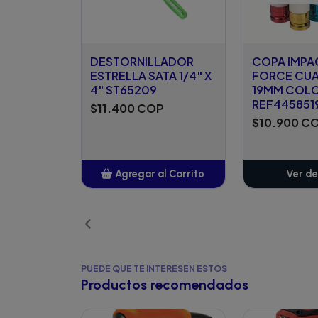
DESTORNILLADOR
COPA IMP
ESTRELLA SATA 1/4" X
FORCE CUAD
4" ST65209
19MM COL
REF445851
$11.400 COP
$10.900 C
Agregar al Carrito
Ver de
Añadido
PUEDE QUE TE INTERESEN ESTOS
Productos recomendados