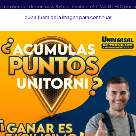
s su proveedor de confianza&nbsp;Recibe un KIT PARRILLERO por 
pulsa fuera de la imagen para continuar
Herramientas
PROMO LIJADORA SKIL ORBITAL 1/4" LIJA 200W
PROMO LIJADORA S
7232AC
DESCRIPCIÓN
PROMO LIJADORA SKIL ORB
SKU.....64390126
DESCRIPCIÓN....
La Lijadora Orbital de Palma
oscilaciones por minuto es 