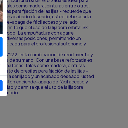
mano. Con una base reforzada es ideal para
ias, tales como madera, pinturas entre otros.
llas para fijación de las lijas - recuerde que
ado y un acabado deseado, usted debe usar la
iende-apaga de fácil acceso y sellado
permite que el uso de la lijadora orbital Skil
 cómodo. La empuñadura con agarre
 en diversas posiciones, permitiendo un
 indicada para el profesional autónomo y
ía.
Skil 7232, es la combinación de rendimiento y
alma de su mano. Con una base reforzada es
.
os de materias, tales como madera, pinturas
usto de presillas para fijación de las lijas -
ial a ser lijado y un acabado deseado, usted
 el botón enciende-apaga de fácil acceso y
ilidad y permite que el uso de la lijadora
 y cómodo.