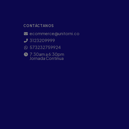
CONTÁCTANOS
ecommerce@unitorni.co
3123209999
573232759924
7:30am a 6:30pm
Jornada Continua