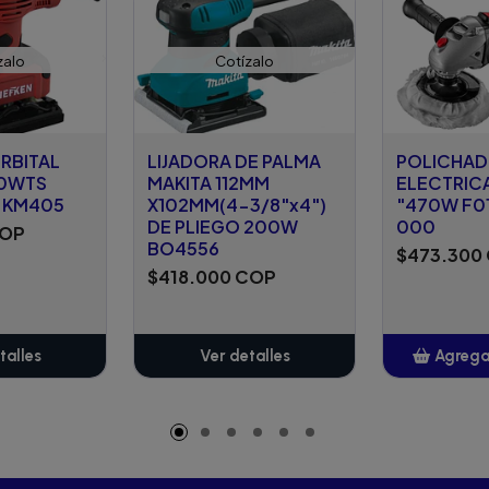
zalo
Cotízalo
RBITAL
LIJADORA DE PALMA
POLICHA
60WTS
MAKITA 112MM
ELECTRICA
 KM405
X102MM(4-3/8"x4")
"470W F01
DE PLIEGO 200W
000
COP
BO4556
$473.300
$418.000 COP
talles
Ver detalles
Agregar
A