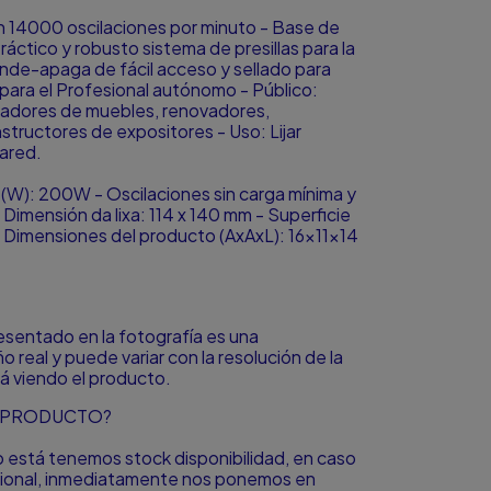
 14000 oscilaciones por minuto - Base de
 Práctico y robusto sistema de presillas para la
iende-apaga de fácil acceso y sellado para
 para el Profesional autónomo - Público:
aladores de muebles, renovadores,
tructores de expositores - Uso: Lijar
ared.
 (W): 200W - Oscilaciones sin carga mínima y
imensión da lixa: 114 x 140 mm - Superficie
 - Dimensiones del producto (AxAxL): 16x11x14
resentado en la fotografía es una
o real y puede variar con la resolución de la
á viendo el producto.
L PRODUCTO?
to está tenemos stock disponibilidad, en caso
icional, inmediatamente nos ponemos en