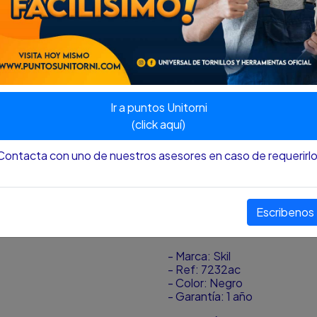
que cabe en la palma de su 
lijar diversos tipos de mater
Tiene sistema robusto de presi
para cada material a ser lij
lija adecuada - el botón enc
garantiza mayor durabilidad y 
7232 sea mucho más fácil y
ergonómica posibilita su uso
Ir a puntos Unitorni
trabajo menos exhaustivo. Es
cuenta con 2 años de garant
(click aquí)
La Lijadora Orbital de Palma 
comodidad que cabe en la p
Contacta con uno de nuestros asesores en caso de requerirlo
ideal para lijar diversos tip
entre otros. Tiene sistema rob
recuerde que para cada mater
debe usar la lija adecuada -
Escribenos
sellado garantiza mayor durab
orbital sea mucho más fácil
- Marca: Skil
- Ref: 7232ac
- Color: Negro
- Garantía: 1 año