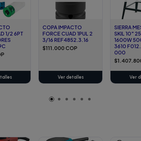
ACTO
COPA IMPACTO
SIERRA ME
 1/2 6PT
FORCE CUAD 1PUL 2
SKIL 10" 
ORES
3/16 REF4852.3.16
1600W 5
9C
3610 F012
$111.000 COP
000
OP
$1.407.8
talles
Ver detalles
Ver d