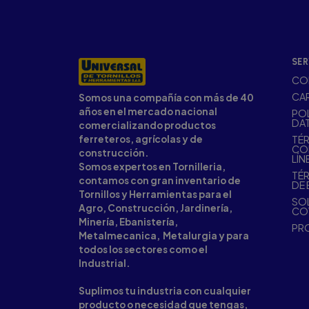
SER
CO
CA
Somos una compañía con más de 40
años en el mercado nacional
POL
DA
comercializando productos
ferreteros, agrícolas y de
TÉR
CO
construcción.
LÍN
Somos expertos en Tornilleria,
TÉR
contamos con gran inventario de
DE 
Tornillos y Herramientas para el
SOL
Agro, Construcción, Jardinería,
CO
Minería, Ebanistería,
PR
Metalmecanica, Metalurgia y para
todos los sectores como el
Industrial.
Suplimos tu industria con cualquier
producto o necesidad que tengas,