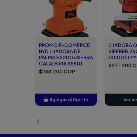
Cotí
PROMO E-COMERCE
LIJADORA O
BYD LIJADORA DE
SIEFKEN 2
PALMA BS200+SIERRA
14500 OPM
CALADORA KS501
$271.200 
$288.200 COP
Agregar al Carrito
Ver de
Añadido