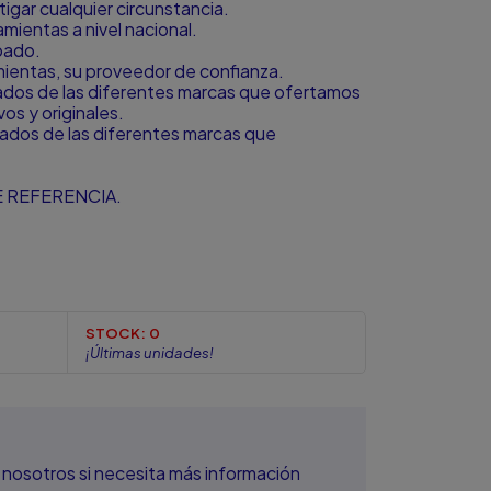
igar cualquier circunstancia.
ientas a nivel nacional.
bado.
amientas, su proveedor de confianza.
zados de las diferentes marcas que ofertamos
s y originales.
zados de las diferentes marcas que
 REFERENCIA.
STOCK:
0
¡Últimas unidades!
nosotros si necesita más información