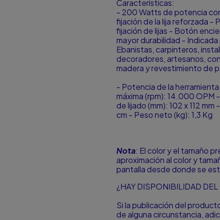
Características:
- 200 Watts de potencia con
fijación de la lija reforzada -
fijación de lijas - Botón enc
mayor durabilidad - Indicada
Ebanistas, carpinteros, inst
decoradores, artesanos, cons
madera y revestimiento de p
- Potencia de la herramienta
máxima (rpm): 14.000 OPM - D
de lijado (mm): 102 x 112 mm
cm - Peso neto (kg): 1,3 Kg
Nota
:
El color y el tamaño p
aproximación al color y tamañ
pantalla desde donde se est
¿HAY DISPONIBILIDAD DE
Si la publicación del produc
de alguna circunstancia, ad