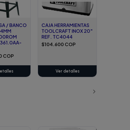
SA / BANCO
CAJA HERRAMIENTAS
254MM
TOOLCRAFT INOX 20"
000ROM
REF. TC4044
.361.0AA-
$104.600 COP
00 COP
etalles
Ver detalles