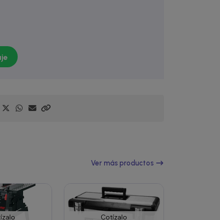
je
Ver más productos
ízalo
Cotízalo