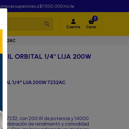
compras superiores a $1'000.000 mcte
0
Cuenta
Carro
 7232AC
KIL ORBITAL 1/4" LIJA 200W
ITAL 1/4" LIJA 200W 7232AC
 Skil 7232, con 200 W de potencia y 14000
la combinación de rendimiento y comodidad