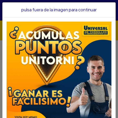
Hacemos envíos a todo el país, somos su proveedor de
pulsa fuera de la imagen para continuar
confianza&nbsp;Recibe un KIT PARRILLERO por compras
superiores a $1'000.000 mcte
Inicio
Herramientas
Herramienta Manual
Kits De Herramientas
JGO GUBIAS UYUSTOOLS MADERA 7PZAS GBA07U
JGO GUBIAS UYUSTOOLS MADERA
7PZAS GBA07U
DESCRIPCIÓN
JGO GUBIAS UYUSTOOLS
MADERA 7PZAS GBA07U