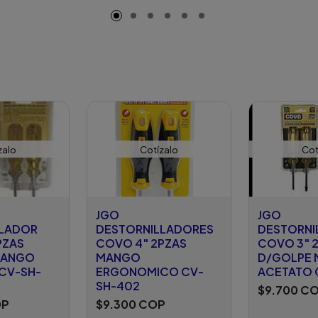
zalo
Cotízalo
Cot
JGO
JGO
LLADOR
DESTORNILLADORES
DESTORNI
PZAS
COVO 4" 2PZAS
COVO 3" 
MANGO
MANGO
D/GOLPE
 CV-SH-
ERGONOMICO CV-
ACETATO 
SH-402
$9.700 C
OP
$9.300 COP