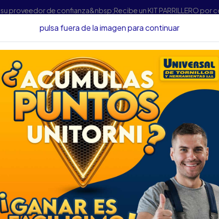
s su proveedor de confianza&nbsp;Recibe un KIT PARRILLERO por 
pulsa fuera de la imagen para continuar
ntas
JGO DESTORNILLADOR COVO 4" 2PZAS MANGO ULTRA G
JGO DESTORNILL
ULTRA GRIP CV-SH
DESCRIPCIÓN
JGO DESTORNIL
MANGO ULTRA G
SKU : 63450534