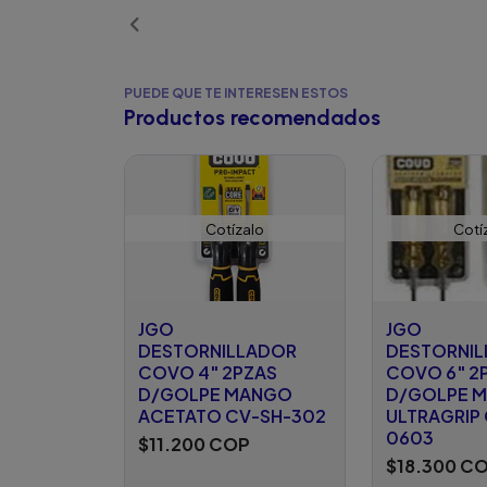
PUEDE QUE TE INTERESEN ESTOS
Productos recomendados
Cotízalo
Cotí
JGO
JGO
DESTORNILLADOR
DESTORNI
COVO 4" 2PZAS
COVO 6" 2
D/GOLPE MANGO
D/GOLPE 
ACETATO CV-SH-302
ULTRAGRIP
0603
$11.200 COP
$18.300 C