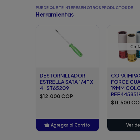
PUEDE QUE TE INTERESEN OTROS PRODUCTOS DE
Herramientas
Cotí
DESTORNILLADOR
COPA IMP
ESTRELLA SATA 1/4" X
FORCE CUAD
4" ST65209
19MM COL
REF445851
$12.000 COP
$11.500 C
Agregar al Carrito
Ver de
Añadido