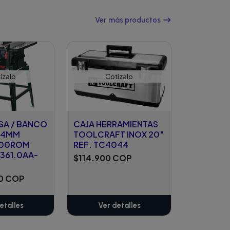
Ver más productos
ízalo
Cotízalo
SA / BANCO
CAJA HERRAMIENTAS
254MM
TOOLCRAFT INOX 20"
000ROM
REF. TC4044
.361.0AA-
$114.900 COP
00 COP
etalles
Ver detalles