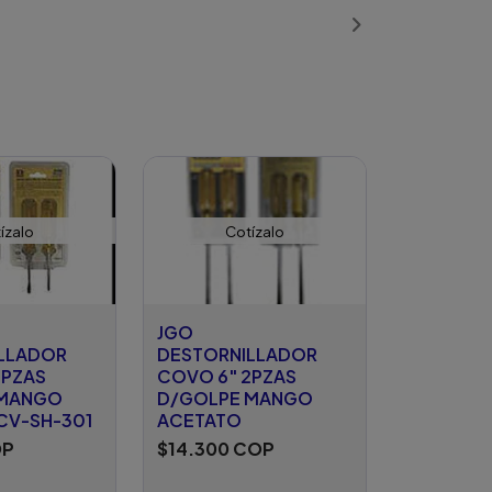
ízalo
Cotízalo
JGO
LLADOR
DESTORNILLADOR
2PZAS
COVO 6" 2PZAS
 MANGO
D/GOLPE MANGO
CV-SH-301
ACETATO
OP
$14.300 COP