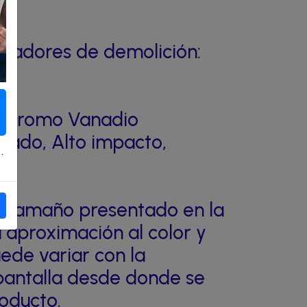
nilladores de demolición:
, Cromo Vanadio
ntado, Alto impacto,
.
.
 el tamaño presentado en la
a aproximación al color y
ede variar con la
 pantalla desde donde se
roducto.