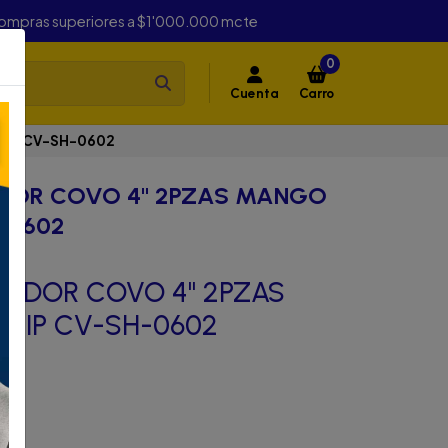
compras superiores a $1'000.000 mcte
0
Cuenta
Carro
RIP CV-SH-0602
ADOR COVO 4" 2PZAS MANGO
-0602
LADOR COVO 4" 2PZAS
RIP CV-SH-0602