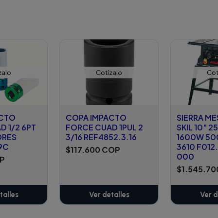
zalo
Cotízalo
Cot
ACTO
COPA IMPACTO
SIERRA ME
 1/2 6PT
FORCE CUAD 1PUL 2
SKIL 10" 
ORES
3/16 REF4852.3.16
1600W 5
9C
3610 F012
$117.600 COP
000
OP
$1.545.7
talles
Ver detalles
Ver d