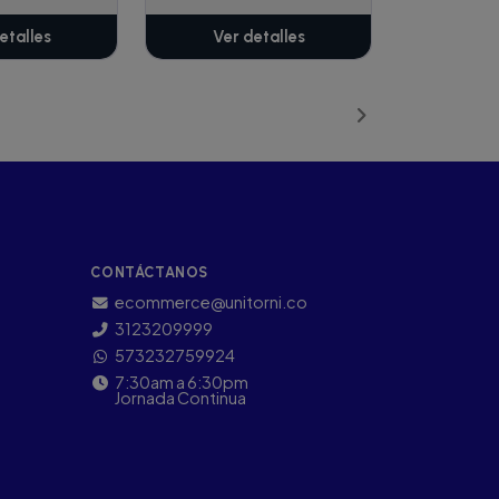
etalles
Ver detalles
CONTÁCTANOS
ecommerce@unitorni.co
3123209999
573232759924
7:30am a 6:30pm
Jornada Continua