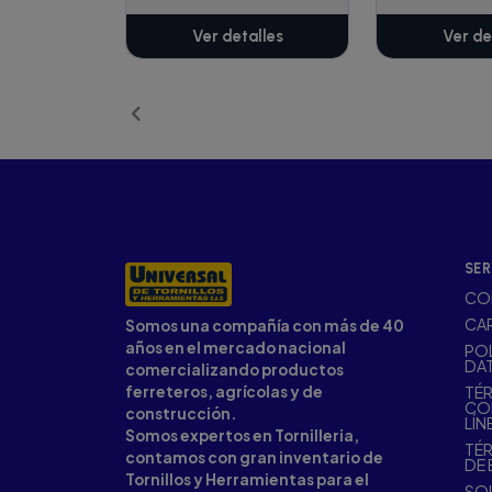
Ver detalles
Ver de
SER
CO
CA
Somos una compañía con más de 40
años en el mercado nacional
POL
DA
comercializando productos
ferreteros, agrícolas y de
TÉR
CO
construcción.
LÍN
Somos expertos en Tornilleria,
TÉR
contamos con gran inventario de
DE 
Tornillos y Herramientas para el
SOL