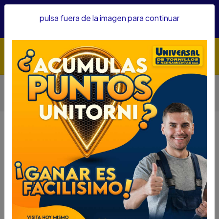
Hacemos envíos a todo el país, somos su proveedor de
pulsa fuera de la imagen para continuar
confianza&nbsp;Recibe un KIT PARRILLERO por compras
superiores a $1'000.000 mcte
Inicio
Herramientas
Accesorios Para Herramientas
Copas
JGO COPAS FORCE CUAD 1/2 17PCS 6PT 8-26MM REF4173-5
JGO COPAS FORCE CUAD 1/2 17PCS
6PT 8-26MM REF4173-5
DESCRIPCIÓN
JGO COPAS FORCE CUAD 1/2 17PCS 6PT 8-26MM
REF4173-5
SKU.....63127085