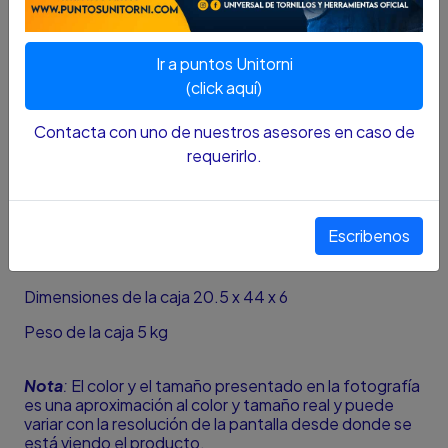
DESCRIPCIÓN....
ESPECIFICACIONES
Ir a puntos Unitorni
13 copas de 6 puntas
(click aquí)
8; 10; 11; 12; 13; 14; 15; 16; 17; 19; 21; 23; 26 mm
Contacta con uno de nuestros asesores en caso de
requerirlo.
1 Ratchet ergonómico
1 copa de bujía 20.6 mm
1 Volvedor corredizo en T
Escribenos
1 Barra de extensión 5”
Dimensiones de la caja 20.5 x 44 x 6
Peso de la caja 5 kg
Nota
:
El color y el tamaño presentado en la fotografía
es una aproximación al color y tamaño real y puede
variar con la resolución de la pantalla desde donde se
está viendo el producto.