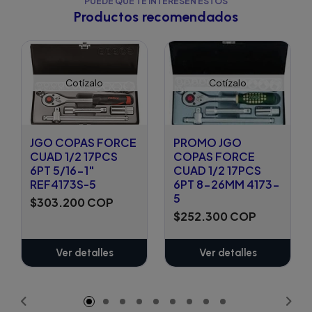
PUEDE QUE TE INTERESEN ESTOS
Productos recomendados
Cotízalo
Cotízalo
JGO COPAS FORCE
PROMO JGO
CUAD 1/2 17PCS
COPAS FORCE
6PT 5/16-1"
CUAD 1/2 17PCS
REF4173S-5
6PT 8-26MM 4173-
5
$303.200 COP
$252.300 COP
Ver detalles
Ver detalles